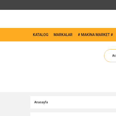
KATALOG
MARKALAR
# MAKİNA MARKET #
Anasayfa