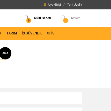
Üye Girişi
/
Yeni Üyelik
Teklif Sepeti
Toplam -
0
T
TARIM
İŞ GÜVENLİK
OFİS
ARA