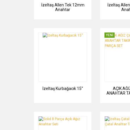
İzeltaş Allen Tek 12mm
İzeltaş All
Anahtar
Anah
YENİ
İzeltaş Kurbağacık 15''
AÇIK AĞI
ANAHTAR TA
PARÇ