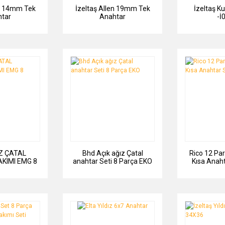
en 14mm Tek
İzeltaş Allen 19mm Tek
İzeltaş Ku
tar
Anahtar
-İ
Z ÇATAL
Bhd Açık ağız Çatal
Rico 12 Pa
KIMI EMG 8
anahtar Seti 8 Parça EKO
Kısa Anaht
A SET
Rc