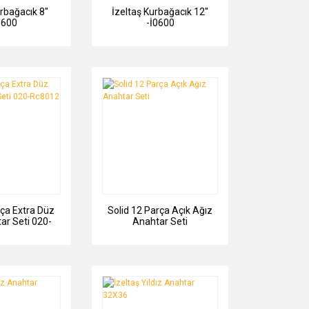
rbağacık 8''
İzeltaş Kurbağacık 12''
0600
-İ0600
rça Extra Düz
Solid 12 Parça Açık Ağız
ar Seti 020-
Anahtar Seti
8012