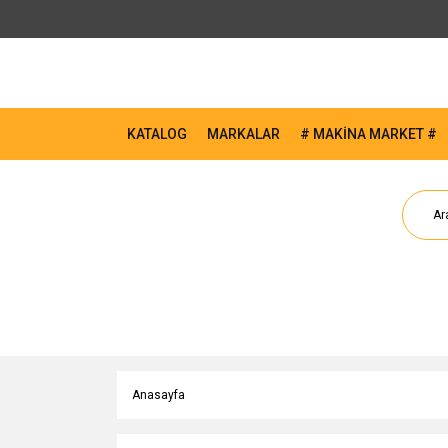
KATALOG
MARKALAR
# MAKİNA MARKET #
Anasayfa