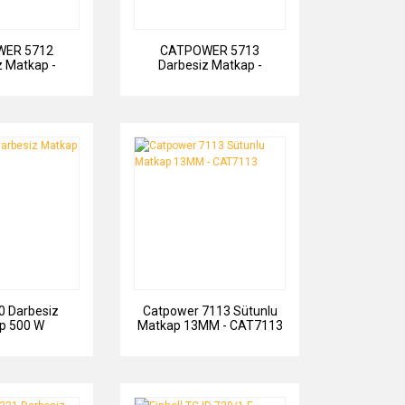
ER 5712
CATPOWER 5713
z Matkap -
Darbesiz Matkap -
5712
CAT5713
0 Darbesiz
Catpower 7113 Sütunlu
p 500 W
Matkap 13MM - CAT7113