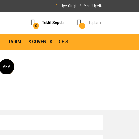
Üye Girişi
/
Yeni Üyelik
Teklif Sepeti
Toplam -
0
T
TARIM
İŞ GÜVENLİK
OFİS
ARA