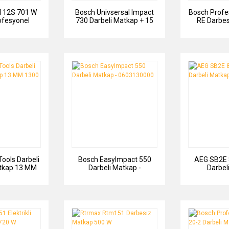
112S 701 W
Bosch Univsersal Impact
Bosch Profe
fesyonel
730 Darbeli Matkap + 15
RE Darbes
 Matkap
Parça X Line Set
0601
ools Darbeli
Bosch EasyImpact 550
AEG SB2E 
Matkap 13 MM
Darbeli Matkap -
Darbel
0 W
0603130000