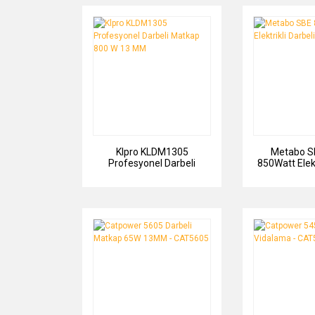
Klpro KLDM1305
Metabo S
Profesyonel Darbeli
850Watt Elekt
Matkap 800 W 13 MM
Mat