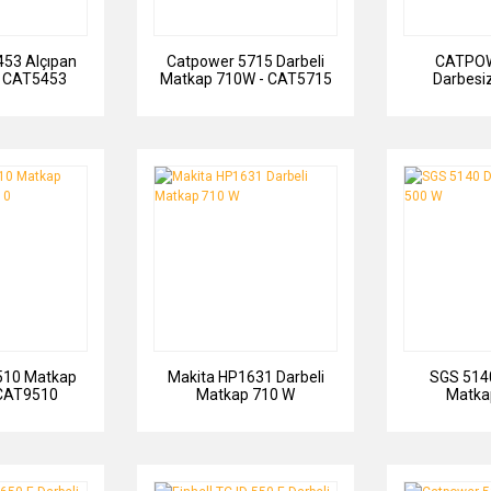
53 Alçıpan
Catpower 5715 Darbeli
CATPOW
- CAT5453
Matkap 710W - CAT5715
Darbesi
CAT
510 Matkap
Makita HP1631 Darbeli
SGS 514
CAT9510
Matkap 710 W
Matka