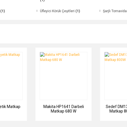
(1)
i
(1)
Üfleyici Körük Çeşitleri
(1)
Şarjlı Tornavida
tik Matkap
Makita HP1641 Darbeli
Sedef DM13
Matkap 680 W
Matkap 