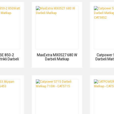
BE 850-2
MaxExtra MX0527 680 W
Catpower
rikli Darbeli
Darbeli Matkap
Darbeli Matk
kap
CAT