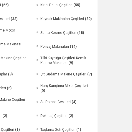
ri
(66)
Kırıcı Delici Çeşitleri
(55)
şitleri
(32)
Kaynak Makinaları Çeşitleri
(30)
sme Motor
Sunta Kesme Çeşitleri
(18)
esme Makinası
Polisaj Makinaları
(14)
Makina Çeşitleri
Tilki Kuyruğu Çeşitleri Kemik
Kesme Makinesi
(9)
aplar
(8)
Çit Budama Makine Çeşitleri
(7)
Harç Karıştırıcı Mixer Çeşitleri
tleri
(5)
(5)
akine Çeşitleri
Su Pompa Çeşitleri
(4)
ri
(2)
Dekupaj Çeşitleri
(2)
Çeşitleri
(1)
Taşlama Seti Çeşitleri
(1)