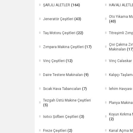
ŞARJLI ALETLER
(164)
HAVALI ALET
Oto Yıkama Mak
Jeneratör Çeşitleri
(43)
(40)
Taş Motoru Çeşitleri
(22)
Titreşimli Zımp
Çivi Çakma Z
Zımpara Makina Çeşitleri
(17)
Makinaları
(17
Vinç Çeşitleri
(12)
Vinç Calaskar 
Daire Testere Makinaları
(9)
Kalıpçı Taşlam
Sıcak Hava Tabancaları
(7)
lehim Havyası 
Tezgah Üstü Makine Çeşitleri
Planya Makina
(5)
Koyun Kırkma M
Isıtıcı Şofben Çeşitleri
(3)
(2)
Freze Çeşitleri
(2)
Kanal Açma Ma