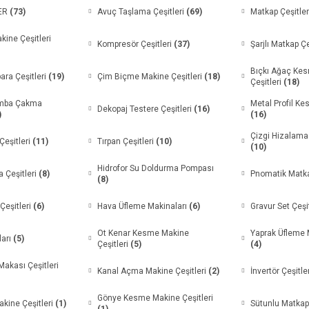
LER
(73)
Avuç Taşlama Çeşitleri
(69)
Matkap Çeşitle
ine Çeşitleri
Kompresör Çeşitleri
(37)
Şarjlı Matkap Çe
Bıçkı Ağaç Ke
ara Çeşitleri
(19)
Çim Biçme Makine Çeşitleri
(18)
Çeşitleri
(18)
ımba Çakma
Metal Profil K
Dekopaj Testere Çeşitleri
(16)
)
(16)
Çizgi Hizalama 
Çeşitleri
(11)
Tırpan Çeşitleri
(10)
(10)
Hidrofor Su Doldurma Pompası
a Çeşitleri
(8)
Pnomatik Matk
(8)
Çeşitleri
(6)
Hava Üfleme Makinaları
(6)
Gravur Set Çeşi
Ot Kenar Kesme Makine
Yaprak Üfleme M
ları
(5)
Çeşitleri
(5)
(4)
akası Çeşitleri
Kanal Açma Makine Çeşitleri
(2)
İnvertör Çeşitle
Gönye Kesme Makine Çeşitleri
kine Çeşitleri
(1)
Sütunlu Matkap 