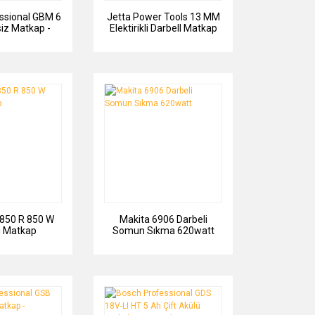
ssional GBM 6
Jetta Power Tools 13 MM
iz Matkap -
Elektirikli Darbell Matkap
472600
Germany Style 1300 W
850 R 850 W
Makita 6906 Darbeli
i Matkap
Somun Sıkma 620watt