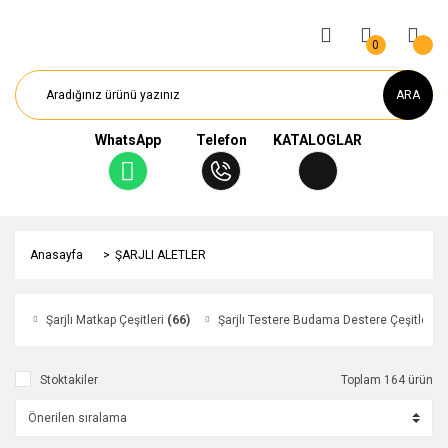
0
ARA
WhatsApp
Telefon
KATALOGLAR
Anasayfa
ŞARJLI ALETLER
Şarjlı Matkap Çeşitleri
(66)
Şarjlı Testere Budama Destere Çeşitleri
(
Stoktakiler
Toplam 164 ürün