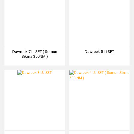
Dawreek 7 Li SET ( Somun
Dawreek 5 Li SET
Sıkma 350NM )