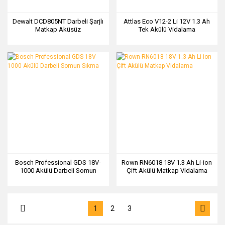
Dewalt DCD805NT Darbeli Şarjlı
Attlas Eco V12-2 Li 12V 1.3 Ah
Matkap Aküsüz
Tek Akülü Vidalama
Bosch Professional GDS 18V-
Rown RN6018 18V 1.3 Ah Li-ion
1000 Akülü Darbeli Somun
Çift Akülü Matkap Vidalama
Sıkma
1
2
3