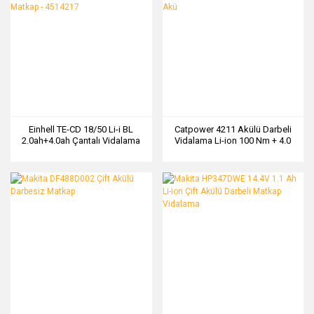
Einhell TE-CD 18/50 Li-i BL
Catpower 4211 Akülü Darbeli
2.0ah+4.0ah Çantalı Vidalama
Vidalama Li-ion 100 Nm + 4.0
Matkap - 4514217
Ah Akü