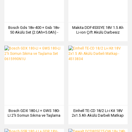
Bosch Gds 18v-400 + Gsb 18v-
Makita DDF453SYE 18V 1.5 Ah
50 Akülü Set (2.0Ah+5.0Ah) -
Li-ion Çift Akülü Darbesiz
06019K0003
Vidalama
Bosch GDX 180-LI + GWS 180-
Einhell TE-CD 18/2 Li-i Kit 18V
LI 2'li Somun Sıkma ve Taşlama
2x1.5 Ah Akülü Darbeli Matkap
Set 0615990N1U
- 4513834