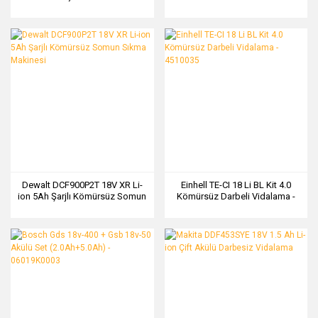
Vidalama - 06019K6006
Makinesi (Akü ve Şarj Cihazı
dahil Değil) - 06039D3103
Dewalt DCF900P2T 18V XR Li-
Einhell TE-CI 18 Li BL Kit 4.0
ion 5Ah Şarjlı Kömürsüz Somun
Kömürsüz Darbeli Vidalama -
Sıkma Makinesi
4510035