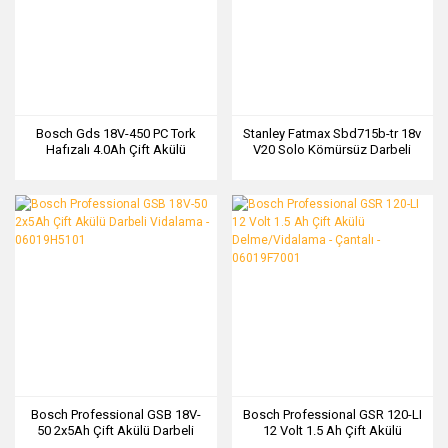
Bosch Gds 18V-450 PC Tork
Stanley Fatmax Sbd715b-tr 18v
Hafızalı 4.0Ah Çift Akülü
V20 Solo Kömürsüz Darbeli
Darbeli Somun Sıkma -
Matkap
06019K4102
Bosch Professional GSB 18V-
Bosch Professional GSR 120-LI
50 2x5Ah Çift Akülü Darbeli
12 Volt 1.5 Ah Çift Akülü
Vidalama - 06019H5101
Delme/Vidalama - Çantalı -