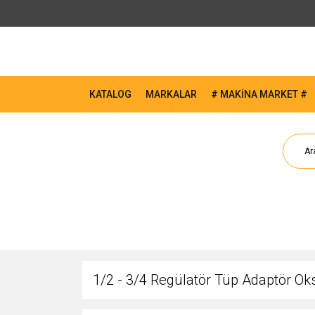
KATALOG
MARKALAR
# MAKİNA MARKET #
1/2 - 3/4 Regülatör Tüp Adaptör O