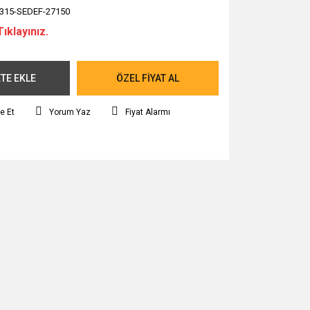
315-SEDEF-27150
Tıklayınız.
TE EKLE
ÖZEL FİYAT AL
e Et
Yorum Yaz
Fiyat Alarmı