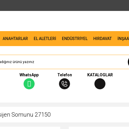
ANAHTARLAR
EL ALETLERİ
ENDÜSTRİYEL
HIRDAVAT
İNŞAA
WhatsApp
Telefon
KATALOGLAR
ksijen Somunu 27150