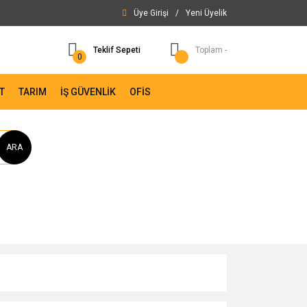
Üye Girişi
/
Yeni Üyelik
Teklif Sepeti
Toplam -
0
T
TARIM
İŞ GÜVENLİK
OFİS
ARA