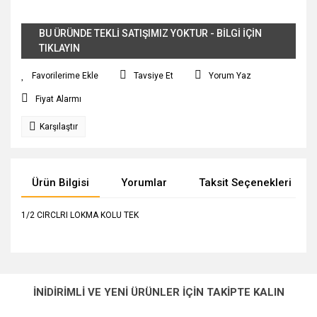
BU ÜRÜNDE TEKLİ SATIŞIMIZ YOKTUR - BİLGİ İÇİN
TIKLAYIN
Tavsiye Et
Yorum Yaz
Fiyat Alarmı
Karşılaştır
Ürün Bilgisi
Yorumlar
Taksit Seçenekleri
1/2 CIRCLRI LOKMA KOLU TEK
Bu ürünün fiyat bilgisi, resim, ürün açıklamalarında ve diğer
konularda yetersiz gördüğünüz noktaları öneri formunu
Bu ürüne ilk yorumu siz yapın!
Ürün hakkında henüz soru sorulmamış.
kullanarak tarafımıza iletebilirsiniz.
İNİDİRİMLİ VE YENİ ÜRÜNLER İÇİN TAKİPTE KALIN
Görüş ve önerileriniz için teşekkür ederiz.