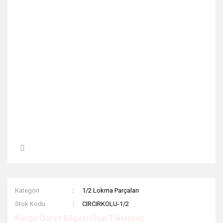
Kategori
1/2 Lokma Parçaları
Stok Kodu
CIRCIRKOLU-1/2
Kargo Ücret Bilgileri İçin Tıklayınız.