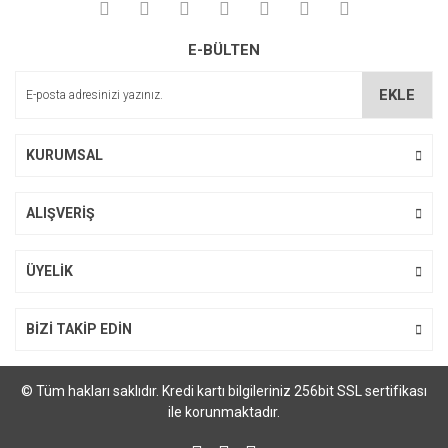
Yorum Yaz
Soru Sor
Ürün resmi kalitesiz, bozuk veya görüntülenemiyor.
E-BÜLTEN
Ürün açıklamasında eksik bilgiler bulunuyor.
Ürün bilgilerinde hatalar bulunuyor.
EKLE
Ürün fiyatı diğer sitelerden daha pahalı.
Bu ürüne benzer farklı alternatifler olmalı.
KURUMSAL
ALIŞVERİŞ
Gönder
ÜYELİK
BİZİ TAKİP EDİN
© Tüm hakları saklıdır. Kredi kartı bilgileriniz 256bit SSL sertifikası
ile korunmaktadır.