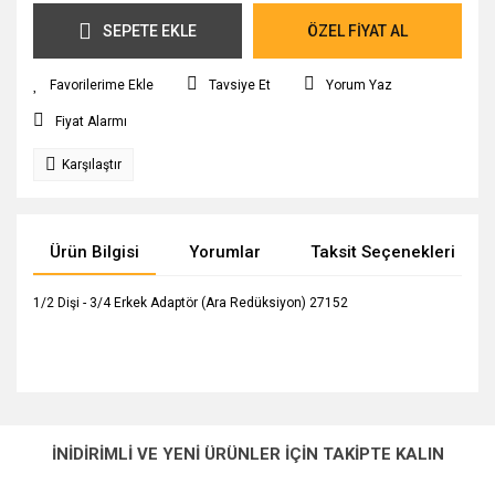
SEPETE EKLE
ÖZEL FİYAT AL
Tavsiye Et
Yorum Yaz
Fiyat Alarmı
Karşılaştır
Ürün Bilgisi
Yorumlar
Taksit Seçenekleri
1/2 Dişi - 3/4 Erkek Adaptör (Ara Redüksiyon) 27152
Bu ürünün fiyat bilgisi, resim, ürün açıklamalarında ve diğer
konularda yetersiz gördüğünüz noktaları öneri formunu
Bu ürüne ilk yorumu siz yapın!
Ürün hakkında henüz soru sorulmamış.
kullanarak tarafımıza iletebilirsiniz.
İNİDİRİMLİ VE YENİ ÜRÜNLER İÇİN TAKİPTE KALIN
Görüş ve önerileriniz için teşekkür ederiz.