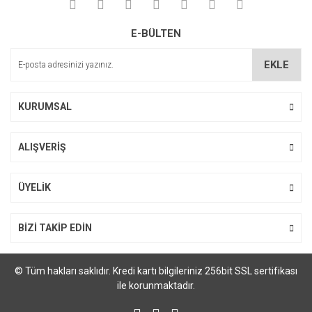
Yorum Yaz
Soru Sor
Ürün resmi kalitesiz, bozuk veya görüntülenemiyor.
E-BÜLTEN
Ürün açıklamasında eksik bilgiler bulunuyor.
Ürün bilgilerinde hatalar bulunuyor.
EKLE
Ürün fiyatı diğer sitelerden daha pahalı.
Bu ürüne benzer farklı alternatifler olmalı.
KURUMSAL
ALIŞVERİŞ
Gönder
ÜYELİK
BİZİ TAKİP EDİN
© Tüm hakları saklıdır. Kredi kartı bilgileriniz 256bit SSL sertifikası
ile korunmaktadır.