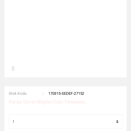
Stok Kodu
170315-SEDEF-27152
Kargo Ücret Bilgileri İçin Tıklayınız.