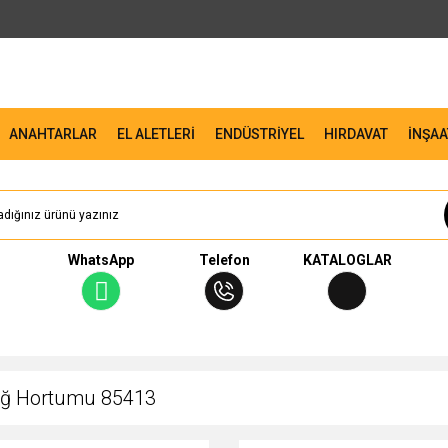
ANAHTARLAR
EL ALETLERİ
ENDÜSTRİYEL
HIRDAVAT
İNŞAA
WhatsApp
Telefon
KATALOGLAR
Yağ Hortumu 85413