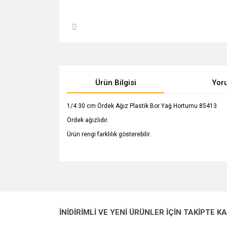
Ürün Bilgisi
Yor
1/4 30 cm Ördek Ağız Plastik Bor Yağ Hortumu 85413
Ördek ağızlıdır.
Ürün rengi farklılık gösterebilir.
Bu ürünün fiyat bilgisi, resim, ürün açıklamalarında v
Görüş ve önerileriniz için teşekkür ederiz.
Ürün resmi kalitesiz, bozuk veya görüntülenemiyo
İNİDİRİMLİ VE YENİ ÜRÜNLER İÇİN TAKİPTE K
Ürün açıklamasında eksik bilgiler bulunuyor.