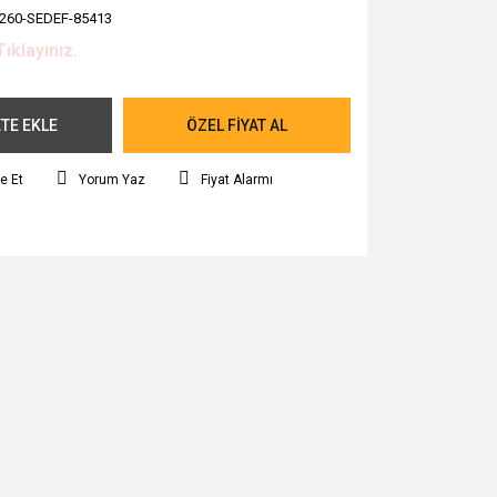
260-SEDEF-85413
Tıklayınız.
TE EKLE
ÖZEL FİYAT AL
e Et
Yorum Yaz
Fiyat Alarmı