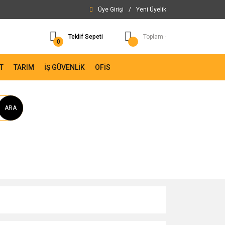
Üye Girişi
/
Yeni Üyelik
Teklif Sepeti
Toplam -
0
T
TARIM
İŞ GÜVENLİK
OFİS
ARA