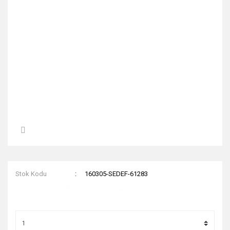
Stok Kodu
160305-SEDEF-61283
Kargo Ücret Bilgileri İçin Tıklayınız.