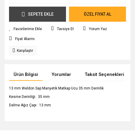
SEPETE EKLE
ÖZEL FİYAT AL
Tavsiye Et
Yorum Yaz
Fiyat Alarmı
Karşılaştır
Ürün Bilgisi
Yorumlar
Taksit Seçenekleri
13 mm Weldon Sap Manyetik Matkap Ucu 35 mm Derinlik
Kesme Derinliği : 35 mm
Delme Ağız Çapı : 13 mm
Bu ürünün fiyat bilgisi, resim, ürün açıklamalarında ve diğer
konularda yetersiz gördüğünüz noktaları öneri formunu
Bu ürüne ilk yorumu siz yapın!
Ürün hakkında henüz soru sorulmamış.
kullanarak tarafımıza iletebilirsiniz.