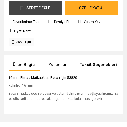
SEPETE EKLE
ÖZEL FİYAT AL
Tavsiye Et
Yorum Yaz
Fiyat Alarmı
Karşılaştır
Ürün Bilgisi
Yorumlar
Taksit Seçenekleri
16 mm Elmas Matkap Ucu Beton için 53820
Kalınlık - 16 mm
Beton matkap ucu ile duvar ve beton delme işlemi sağlayabilirsiniz. Ev
ve ofis tadilatlarında ve takım çantanızda bulunması gerekir.
Bu ürünün fiyat bilgisi, resim, ürün açıklamalarında ve diğer
konularda yetersiz gördüğünüz noktaları öneri formunu
Bu ürüne ilk yorumu siz yapın!
Ürün hakkında henüz soru sorulmamış.
kullanarak tarafımıza iletebilirsiniz.