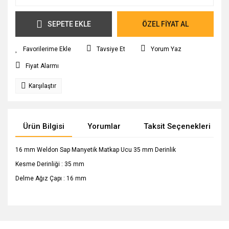
SEPETE EKLE
ÖZEL FİYAT AL
Tavsiye Et
Yorum Yaz
Fiyat Alarmı
Karşılaştır
Ürün Bilgisi
Yorumlar
Taksit Seçenekleri
16 mm Weldon Sap Manyetik Matkap Ucu 35 mm Derinlik
Kesme Derinliği : 35 mm
Delme Ağız Çapı : 16 mm
Bu ürünün fiyat bilgisi, resim, ürün açıklamalarında ve diğer
konularda yetersiz gördüğünüz noktaları öneri formunu
Bu ürüne ilk yorumu siz yapın!
Ürün hakkında henüz soru sorulmamış.
kullanarak tarafımıza iletebilirsiniz.