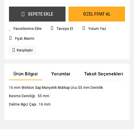
SEPETE EKLE
ÖZEL FİYAT AL
Tavsiye Et
Yorum Yaz
Fiyat Alarmı
Karşılaştır
Ürün Bilgisi
Yorumlar
Taksit Seçenekleri
16 mm Weldon Sap Manyetik Matkap Ucu 55 mm Derinlik
Kesme Derinliği : 55 mm
Delme Ağız Çapı : 16 mm
Bu ürünün fiyat bilgisi, resim, ürün açıklamalarında ve diğer
konularda yetersiz gördüğünüz noktaları öneri formunu
Bu ürüne ilk yorumu siz yapın!
Ürün hakkında henüz soru sorulmamış.
kullanarak tarafımıza iletebilirsiniz.