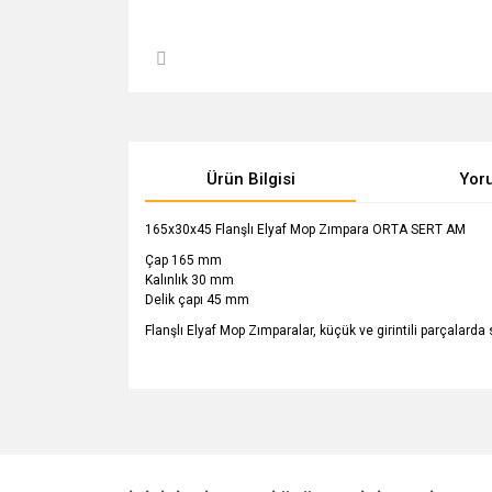
Ürün Bilgisi
Yor
165x30x45 Flanşlı Elyaf Mop Zımpara ORTA SERT AM
Çap 165 mm
Kalınlık 30 mm
Delik çapı 45 mm
Flanşlı Elyaf Mop Zımparalar, küçük ve girintili parçalarda
Bu ürünün fiyat bilgisi, resim, ürün açıklamalarında v
Görüş ve önerileriniz için teşekkür ederiz.
Ürün resmi kalitesiz, bozuk veya görüntülenemiyo