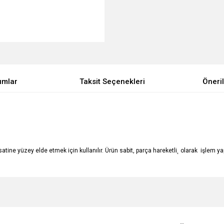
umlar
Taksit Seçenekleri
Öneril
 satine yüzey elde etmek için kullanılır. Ürün sabit, parça hareketli˛ olarak işlem y
e diğer konularda yetersiz gördüğünüz noktaları öneri formunu kullanarak tarafımı
Bu ürüne ilk yorumu siz yapın!
Ürün hakkında henüz soru sorulmamış.
r.