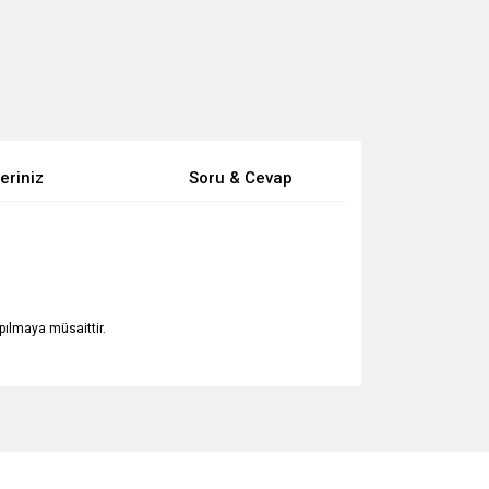
eriniz
Soru & Cevap
apılmaya müsaittir.
za iletebilirsiniz.