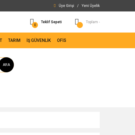
Üye Girişi
/
Yeni Üyelik
Teklif Sepeti
Toplam -
0
T
TARIM
İŞ GÜVENLİK
OFİS
ARA