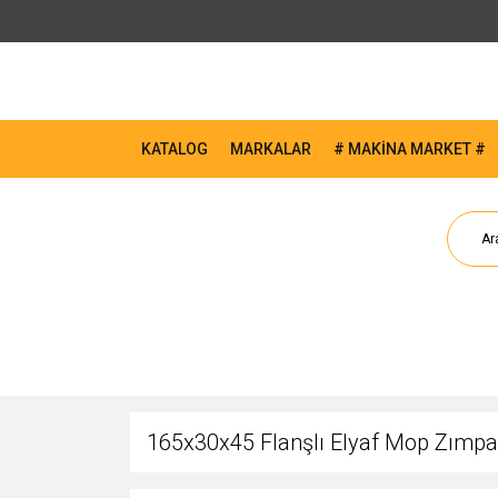
KATALOG
MARKALAR
# MAKİNA MARKET #
165x30x45 Flanşlı Elyaf Mop Zımp