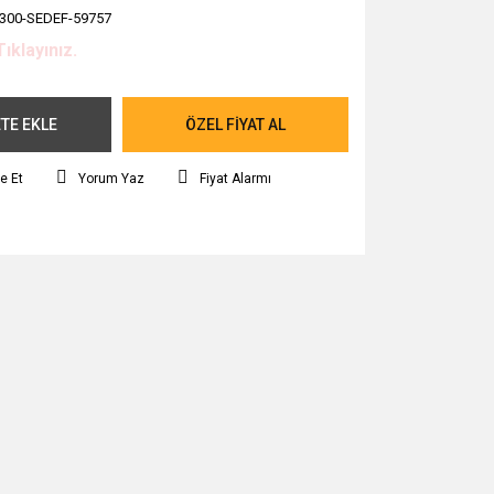
300-SEDEF-59757
Tıklayınız.
TE EKLE
ÖZEL FİYAT AL
e Et
Yorum Yaz
Fiyat Alarmı