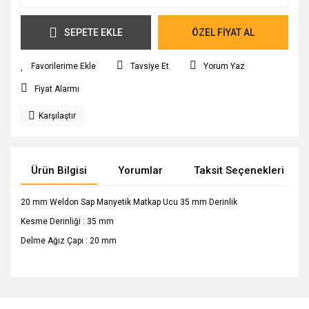
SEPETE EKLE
ÖZEL FİYAT AL
Tavsiye Et
Yorum Yaz
Fiyat Alarmı
Karşılaştır
Ürün Bilgisi
Yorumlar
Taksit Seçenekleri
20 mm Weldon Sap Manyetik Matkap Ucu 35 mm Derinlik
Kesme Derinliği : 35 mm
Delme Ağız Çapı : 20 mm
Bu ürünün fiyat bilgisi, resim, ürün açıklamalarında ve diğer
konularda yetersiz gördüğünüz noktaları öneri formunu
Bu ürüne ilk yorumu siz yapın!
Ürün hakkında henüz soru sorulmamış.
kullanarak tarafımıza iletebilirsiniz.