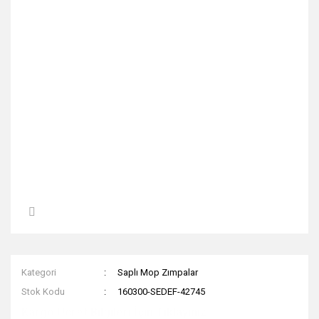
Kategori
Saplı Mop Zımpalar
Stok Kodu
160300-SEDEF-42745
Kargo Ücret Bilgileri İçin Tıklayınız.