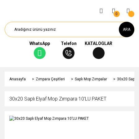
0
ARA
WhatsApp
Telefon
KATALOGLAR
Anasayfa
Zımpara Çeşitleri
Saplı Mop Zımpalar
30x20 Saplı 
30x20 Saplı Elyaf Mop Zımpara 10'LU PAKET