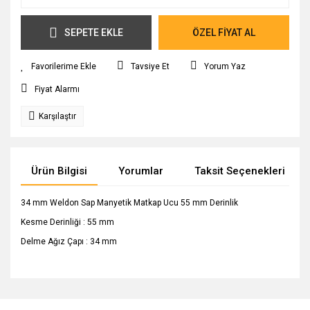
SEPETE EKLE
ÖZEL FİYAT AL
Tavsiye Et
Yorum Yaz
Fiyat Alarmı
Karşılaştır
Ürün Bilgisi
Yorumlar
Taksit Seçenekleri
34 mm Weldon Sap Manyetik Matkap Ucu 55 mm Derinlik
Kesme Derinliği : 55 mm
Delme Ağız Çapı : 34 mm
Bu ürünün fiyat bilgisi, resim, ürün açıklamalarında ve diğer
konularda yetersiz gördüğünüz noktaları öneri formunu
Bu ürüne ilk yorumu siz yapın!
Ürün hakkında henüz soru sorulmamış.
kullanarak tarafımıza iletebilirsiniz.