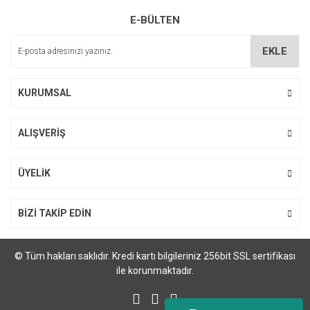
Ürün resmi kalitesiz, bozuk veya görüntülenemiyor.
E-BÜLTEN
Ürün açıklamasında eksik bilgiler bulunuyor.
Ürün bilgilerinde hatalar bulunuyor.
EKLE
Ürün fiyatı diğer sitelerden daha pahalı.
Bu ürüne benzer farklı alternatifler olmalı.
KURUMSAL
ALIŞVERİŞ
Gönder
ÜYELİK
BİZİ TAKİP EDİN
© Tüm hakları saklıdır. Kredi kartı bilgileriniz 256bit SSL sertifikası
ile korunmaktadır.