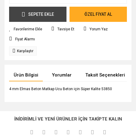
SEPETE EKLE
ÖZEL FİYAT AL
Tavsiye Et
Yorum Yaz
Fiyat Alarmı
Karşılaştır
Ürün Bilgisi
Yorumlar
Taksit Seçenekleri
4 mm Elmas Beton Matkap Ucu Beton için Süper Kalite 53850
Bu ürünün fiyat bilgisi, resim, ürün açıklamalarında ve diğer
konularda yetersiz gördüğünüz noktaları öneri formunu
Bu ürüne ilk yorumu siz yapın!
Ürün hakkında henüz soru sorulmamış.
kullanarak tarafımıza iletebilirsiniz.
İNİDİRİMLİ VE YENİ ÜRÜNLER İÇİN TAKİPTE KALIN
Görüş ve önerileriniz için teşekkür ederiz.
Yorum Yaz
Soru Sor