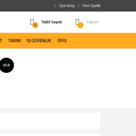
Üye Girişi
/
Yeni Üyelik
Teklif Sepeti
Toplam -
0
T
TARIM
İŞ GÜVENLİK
OFİS
ARA