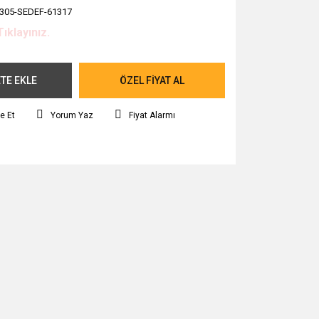
305-SEDEF-61317
Tıklayınız.
TE EKLE
ÖZEL FİYAT AL
e Et
Yorum Yaz
Fiyat Alarmı