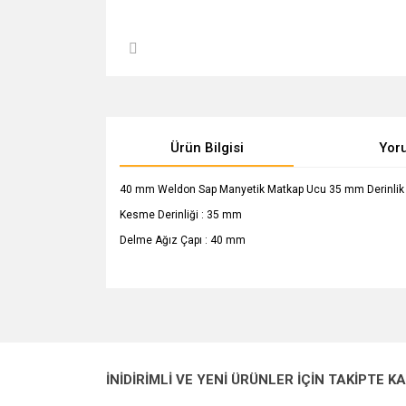
Ürün Bilgisi
Yor
40 mm Weldon Sap Manyetik Matkap Ucu 35 mm Derinlik
Kesme Derinliği : 35 mm
Delme Ağız Çapı : 40 mm
Bu ürünün fiyat bilgisi, resim, ürün açıklamalarında v
Görüş ve önerileriniz için teşekkür ederiz.
Ürün resmi kalitesiz, bozuk veya görüntülenemiyo
İNİDİRİMLİ VE YENİ ÜRÜNLER İÇİN TAKİPTE K
Ürün açıklamasında eksik bilgiler bulunuyor.