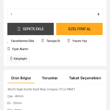
SEPETE EKLE
ÖZEL FİYAT AL
Tavsiye Et
Yorum Yaz
Fiyat Alarmı
Karşılaştır
Ürün Bilgisi
Yorumlar
Taksit Seçenekleri
40x20 Saplı Kombi Elyaf Mop Zımpara 10'LU PAKET
Çap - 40mm
En - 20mm