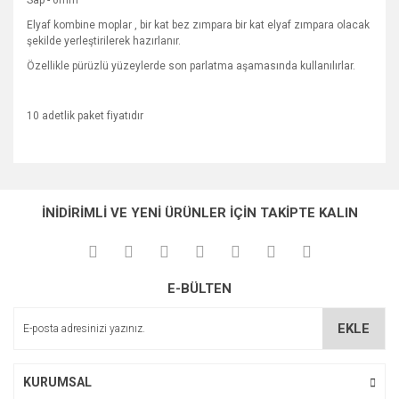
Sap - 6mm
Elyaf kombine moplar , bir kat bez zımpara bir kat elyaf zımpara olacak
şekilde yerleştirilerek hazırlanır.
Özellikle pürüzlü yüzeylerde son parlatma aşamasında kullanılırlar.
10 adetlik paket fiyatıdır
Bu ürünün fiyat bilgisi, resim, ürün açıklamalarında ve diğer
konularda yetersiz gördüğünüz noktaları öneri formunu
Bu ürüne ilk yorumu siz yapın!
Ürün hakkında henüz soru sorulmamış.
kullanarak tarafımıza iletebilirsiniz.
İNİDİRİMLİ VE YENİ ÜRÜNLER İÇİN TAKİPTE KALIN
Görüş ve önerileriniz için teşekkür ederiz.
Yorum Yaz
Soru Sor
Ürün resmi kalitesiz, bozuk veya görüntülenemiyor.
E-BÜLTEN
Ürün açıklamasında eksik bilgiler bulunuyor.
Ürün bilgilerinde hatalar bulunuyor.
EKLE
Ürün fiyatı diğer sitelerden daha pahalı.
Bu ürüne benzer farklı alternatifler olmalı.
KURUMSAL