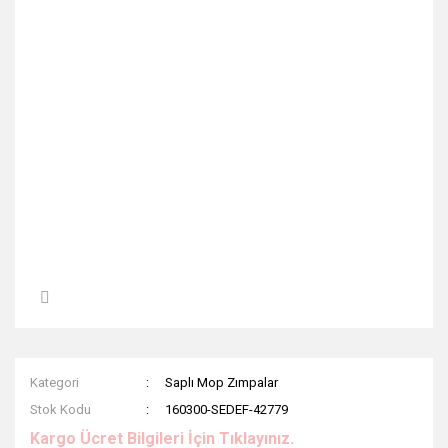
Kategori
Saplı Mop Zımpalar
Stok Kodu
160300-SEDEF-42779
Kargo Ücret Bilgileri İçin Tıklayınız.