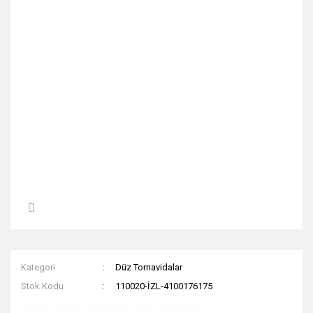
Kategori
Düz Tornavidalar
Stok Kodu
110020-İZL-4100176175
Kargo Ücret Bilgileri İçin Tıklayınız.