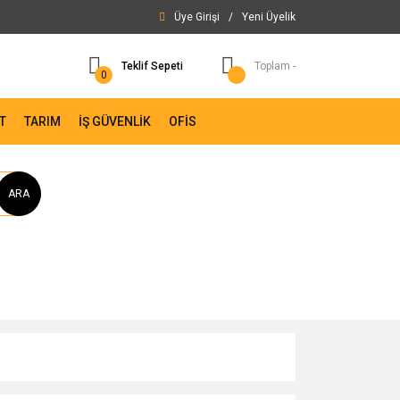
Üye Girişi
/
Yeni Üyelik
Teklif Sepeti
Toplam -
0
T
TARIM
İŞ GÜVENLİK
OFİS
ARA