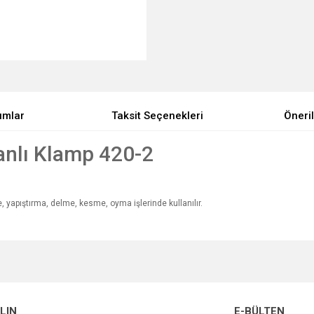
umlar
Taksit Seçenekleri
Öneril
anlı Klamp 420-2
 yapıştırma, delme, kesme, oyma işlerinde kullanılır.
e diğer konularda yetersiz gördüğünüz noktaları öneri formunu kullanarak tarafımı
Bu ürüne ilk yorumu siz yapın!
Ürün hakkında henüz soru sorulmamış.
r.
Yorum Yaz
ALIN
E-BÜLTEN
Soru Sor