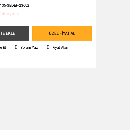
105-SEDEF-23602
Tıklayınız.
TE EKLE
ÖZEL FİYAT AL
e Et
Yorum Yaz
Fiyat Alarmı