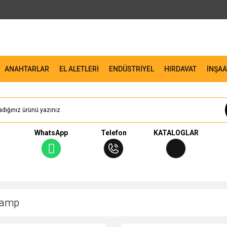
ANAHTARLAR
EL ALETLERİ
ENDÜSTRİYEL
HIRDAVAT
İNŞAA
WhatsApp
Telefon
KATALOGLAR
Klamp