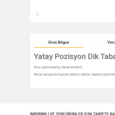
Ürün Bilgisi
Yor
Yatay Pozisyon Dik Tab
İtme çekme klamp olarak da bilinir.
Metal sanayinde kaynak, bükme, delme, taşlama işlerinde,
Bu ürünün fiyat bilgisi, resim, ürün açıklamalarında v
Görüş ve önerileriniz için teşekkür ederiz.
Ürün resmi kalitesiz, bozuk veya görüntülenemiyo
İNİDİRİMLİ VE YENİ ÜRÜNLER İÇİN TAKİPTE K