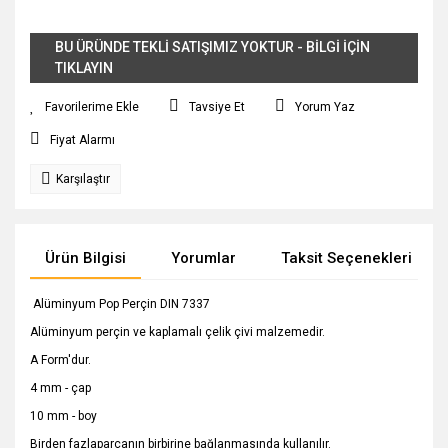
BU ÜRÜNDE TEKLİ SATIŞIMIZ YOKTUR - BİLGİ İÇİN
TIKLAYIN
Tavsiye Et
Yorum Yaz
Fiyat Alarmı
Karşılaştır
Ürün Bilgisi
Yorumlar
Taksit Seçenekleri
Alüminyum Pop Perçin DIN 7337
Alüminyum perçin ve kaplamalı çelik çivi malzemedir.
A Form'dur.
4 mm - çap
10 mm - boy
Birden fazlaparçanın birbirine bağlanmasında kullanılır.