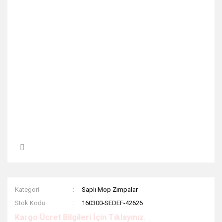
Kategori
Saplı Mop Zımpalar
Stok Kodu
160300-SEDEF-42626
Kargo Ücret Bilgileri İçin Tıklayınız.