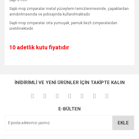
Sap- 6 mm
Saplı mop zımparalar metal yüzeylerin temizlenmesinde, çapaklardan
arındırılmasında ve polisajında kullanılmaktadır.
Saplı mop zımparalar orta yumuşak, pamuk bezli zımparalardan
üretilmektedir.
10 adetlik kutu fiyatıdır
Bu ürünün fiyat bilgisi, resim, ürün açıklamalarında ve diğer
konularda yetersiz gördüğünüz noktaları öneri formunu
Bu ürüne ilk yorumu siz yapın!
Ürün hakkında henüz soru sorulmamış.
kullanarak tarafımıza iletebilirsiniz.
İNİDİRİMLİ VE YENİ ÜRÜNLER İÇİN TAKİPTE KALIN
Görüş ve önerileriniz için teşekkür ederiz.
Yorum Yaz
Soru Sor
Ürün resmi kalitesiz, bozuk veya görüntülenemiyor.
E-BÜLTEN
Ürün açıklamasında eksik bilgiler bulunuyor.
Ürün bilgilerinde hatalar bulunuyor.
EKLE
Ürün fiyatı diğer sitelerden daha pahalı.
Bu ürüne benzer farklı alternatifler olmalı.