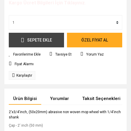
Kargo Ücret Bilgileri İçin Tıklayınız.
SEPETE EKLE
ÖZEL FİYAT AL
Tavsiye Et
Yorum Yaz
Fiyat Alarmı
Karşılaştır
Ürün Bilgisi
Yorumlar
Taksit Seçenekleri
2'x3/4'inch, (50x20mm) abrasive non woven mop wheel with 1/4'inch
shank
Çap - 2' inch (50 mm)