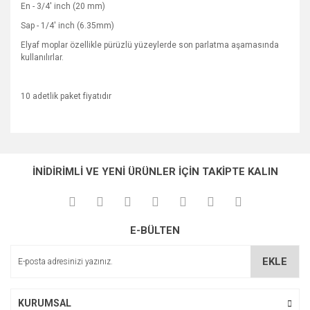
En - 3/4' inch (20 mm)
Sap - 1/4' inch (6.35mm)
Elyaf moplar özellikle pürüzlü yüzeylerde son parlatma aşamasında
kullanılırlar.
10 adetlik paket fiyatıdır
Bu ürünün fiyat bilgisi, resim, ürün açıklamalarında ve diğer
konularda yetersiz gördüğünüz noktaları öneri formunu
Bu ürüne ilk yorumu siz yapın!
Ürün hakkında henüz soru sorulmamış.
kullanarak tarafımıza iletebilirsiniz.
İNİDİRİMLİ VE YENİ ÜRÜNLER İÇİN TAKİPTE KALIN
Görüş ve önerileriniz için teşekkür ederiz.
Yorum Yaz
Soru Sor
Ürün resmi kalitesiz, bozuk veya görüntülenemiyor.
E-BÜLTEN
Ürün açıklamasında eksik bilgiler bulunuyor.
Ürün bilgilerinde hatalar bulunuyor.
EKLE
Ürün fiyatı diğer sitelerden daha pahalı.
Bu ürüne benzer farklı alternatifler olmalı.
KURUMSAL