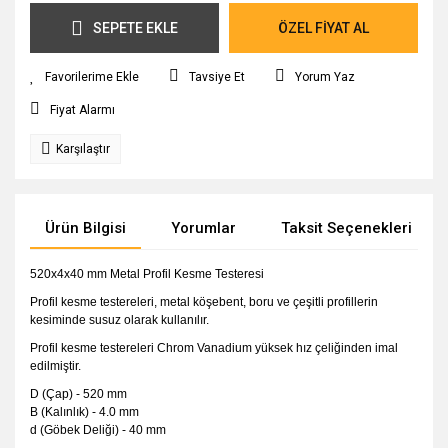
SEPETE EKLE
ÖZEL FİYAT AL
Tavsiye Et
Yorum Yaz
Fiyat Alarmı
Karşılaştır
Ürün Bilgisi
Yorumlar
Taksit Seçenekleri
520x4x40 mm Metal Profil Kesme Testeresi
Profil kesme testereleri, metal köşebent, boru ve çeşitli profillerin
kesiminde susuz olarak kullanılır.
Profil kesme testereleri Chrom Vanadium yüksek hız çeliğinden imal
edilmiştir.
D (Çap) - 520 mm
B (Kalınlık) - 4.0 mm
d (Göbek Deliği) - 40 mm