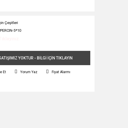
in Çeşitleri
PERCIN-5*10
Tıklayınız.
ATIŞIMIZ YOKTUR - BİLGİ İÇİN TIKLAYIN
e Et
Yorum Yaz
Fiyat Alarmı