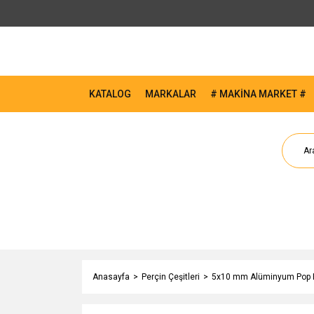
KATALOG
MARKALAR
# MAKİNA MARKET #
Anasayfa
Perçin Çeşitleri
5x10 mm Alüminyum Pop P