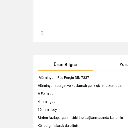
Ürün Bilgisi
Yor
Alüminyum Pop Perçin DIN 7337
Alüminyum perçin ve kaplamalı çelik çivi malzemedir.
A Form'dur.
4 mm - çap
10 mm - boy
Birden fazlaparçanın birbirine bağlanmasında kullanılır.
Kör perçin olarak da bilinir.