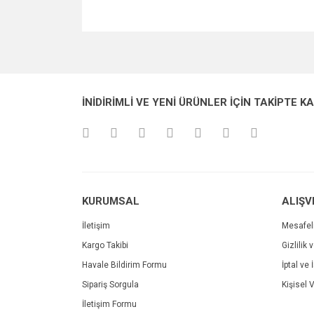
Bu ürünün fiyat bilgisi, resim, ürün açıklamalarında v
Görüş ve önerileriniz için teşekkür ederiz.
Ürün resmi kalitesiz, bozuk veya görüntülenemiyo
İNİDİRİMLİ VE YENİ ÜRÜNLER İÇİN TAKİPTE K
Ürün açıklamasında eksik bilgiler bulunuyor.
Ürün bilgilerinde hatalar bulunuyor.
Ürün fiyatı diğer sitelerden daha pahalı.
Bu ürüne benzer farklı alternatifler olmalı.
KURUMSAL
ALIŞV
İletişim
Mesafel
Kargo Takibi
Gizlilik 
Havale Bildirim Formu
İptal ve 
Sipariş Sorgula
Kişisel V
İletişim Formu