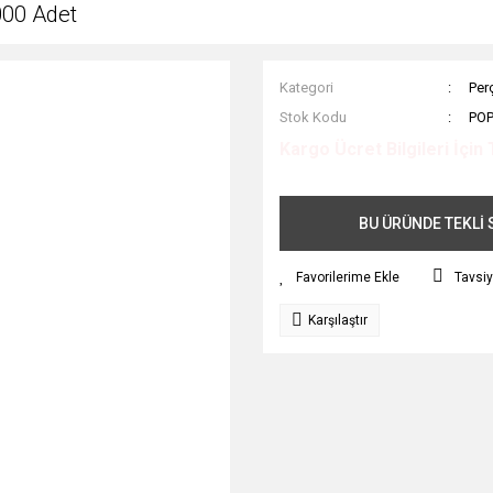
00 Adet
Kategori
Perç
Stok Kodu
POP
Kargo Ücret Bilgileri İçin 
BU ÜRÜNDE TEKLİ S
Tavsiy
Karşılaştır