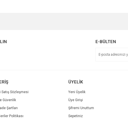
e diğer konularda yetersiz gördüğünüz noktaları öneri formunu kullanarak tarafımı
Bu ürüne ilk yorumu siz yapın!
Ürün hakkında henüz soru sorulmamış.
r.
Yorum Yaz
ALIN
E-BÜLTEN
Soru Sor
ERİŞ
ÜYELİK
i Satış Sözleşmesi
Yeni Üyelik
ve Güvenlik
Üye Girişi
Gönder
İade Şartları
Şifremi Unuttum
eriler Politikası
Sepetiniz