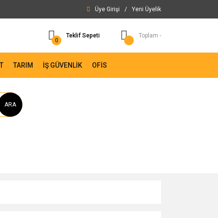
Üye Girişi
/
Yeni Üyelik
Teklif Sepeti
Toplam -
0
T
TARIM
İŞ GÜVENLİK
OFİS
ARA