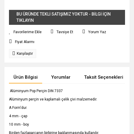
BU ÜRÜNDE TEKLİ SATIŞIMIZ YOKTUR - BİLGİ İÇİN
TIKLAYIN
Tavsiye Et
Yorum Yaz
Fiyat Alarmı
Karşılaştır
Ürün Bilgisi
Yorumlar
Taksit Seçenekleri
Alüminyum Pop Perçin DIN 7337
Alüminyum perçin ve kaplamalı çelik çivi malzemedir.
A Form'dur.
4 mm - çap
10 mm - boy
Birden fazlaparçanın birbirine bağlanmasında kullanılır.