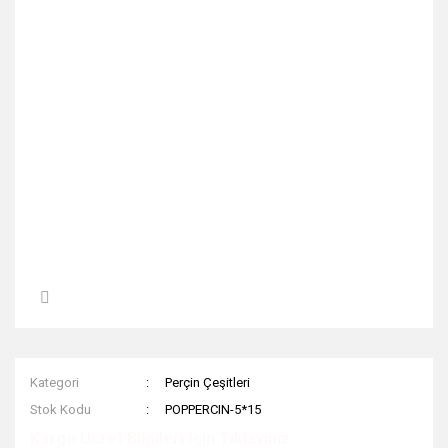
Kategori
Perçin Çeşitleri
Stok Kodu
POPPERCIN-5*15
Kargo Ücret Bilgileri İçin Tıklayınız.