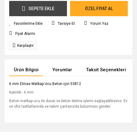
SEPETE EKLE
ÖZEL FİYAT AL
Tavsiye Et
Yorum Yaz
Fiyat Alarmı
Karşılaştır
Ürün Bilgisi
Yorumlar
Taksit Seçenekleri
6 mm Elmas Matkap Ucu Beton için 53812
Kalınlık - 6 mm
Beton matkap ucu ile duvar ve beton delme işlemi sağlayabilirsiniz. Ev
ve ofis tadilatlarında ve takım çantanızda bulunması gerekir.
Bu ürünün fiyat bilgisi, resim, ürün açıklamalarında ve diğer
konularda yetersiz gördüğünüz noktaları öneri formunu
Bu ürüne ilk yorumu siz yapın!
Ürün hakkında henüz soru sorulmamış.
kullanarak tarafımıza iletebilirsiniz.