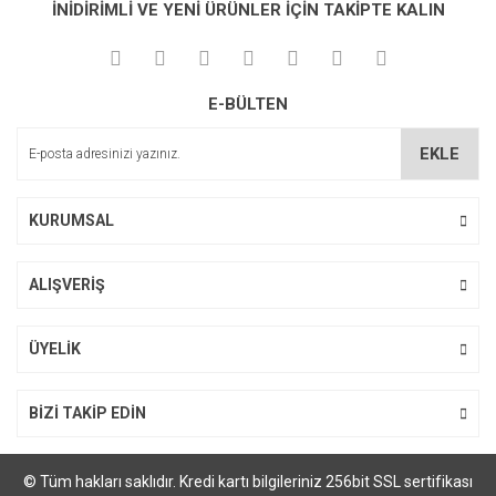
İNİDİRİMLİ VE YENİ ÜRÜNLER İÇİN TAKİPTE KALIN
Görüş ve önerileriniz için teşekkür ederiz.
Yorum Yaz
Soru Sor
Ürün resmi kalitesiz, bozuk veya görüntülenemiyor.
E-BÜLTEN
Ürün açıklamasında eksik bilgiler bulunuyor.
Ürün bilgilerinde hatalar bulunuyor.
EKLE
Ürün fiyatı diğer sitelerden daha pahalı.
Bu ürüne benzer farklı alternatifler olmalı.
KURUMSAL
ALIŞVERİŞ
Gönder
ÜYELİK
BİZİ TAKİP EDİN
© Tüm hakları saklıdır. Kredi kartı bilgileriniz 256bit SSL sertifikası