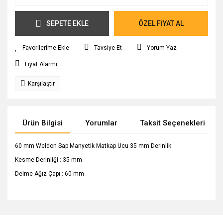
SEPETE EKLE
ÖZEL FİYAT AL
Tavsiye Et
Yorum Yaz
Fiyat Alarmı
Karşılaştır
Ürün Bilgisi
Yorumlar
Taksit Seçenekleri
60 mm Weldon Sap Manyetik Matkap Ucu 35 mm Derinlik
Kesme Derinliği : 35 mm
Delme Ağız Çapı : 60 mm
Bu ürünün fiyat bilgisi, resim, ürün açıklamalarında ve diğer
konularda yetersiz gördüğünüz noktaları öneri formunu
Bu ürüne ilk yorumu siz yapın!
Ürün hakkında henüz soru sorulmamış.
kullanarak tarafımıza iletebilirsiniz.