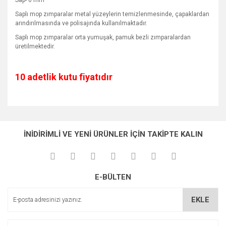
Sap- 6 mm
Saplı mop zımparalar metal yüzeylerin temizlenmesinde, çapaklardan
arındırılmasında ve polisajında kullanılmaktadır.
Saplı mop zımparalar orta yumuşak, pamuk bezli zımparalardan
üretilmektedir.
10 adetlik kutu fiyatıdır
Bu ürünün fiyat bilgisi, resim, ürün açıklamalarında ve diğer
konularda yetersiz gördüğünüz noktaları öneri formunu
Bu ürüne ilk yorumu siz yapın!
Ürün hakkında henüz soru sorulmamış.
kullanarak tarafımıza iletebilirsiniz.
İNİDİRİMLİ VE YENİ ÜRÜNLER İÇİN TAKİPTE KALIN
Görüş ve önerileriniz için teşekkür ederiz.
Yorum Yaz
Soru Sor
Ürün resmi kalitesiz, bozuk veya görüntülenemiyor.
E-BÜLTEN
Ürün açıklamasında eksik bilgiler bulunuyor.
Ürün bilgilerinde hatalar bulunuyor.
EKLE
Ürün fiyatı diğer sitelerden daha pahalı.
Bu ürüne benzer farklı alternatifler olmalı.