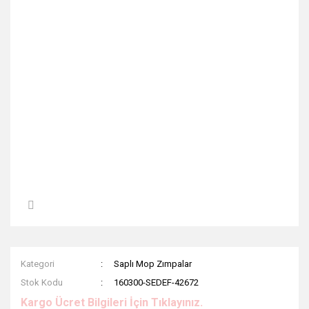
Kategori
Saplı Mop Zımpalar
Stok Kodu
160300-SEDEF-42672
Kargo Ücret Bilgileri İçin Tıklayınız.