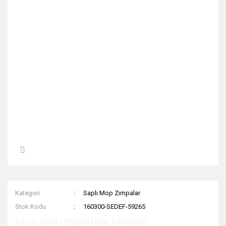
Kategori
Saplı Mop Zımpalar
Stok Kodu
160300-SEDEF-59265
Kargo Ücret Bilgileri İçin Tıklayınız.