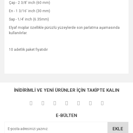
Çap - 2 3/8' inch (60 mm)
En - 1 3/16' inch (30 mm)
Sap - 1/4' inch (6.35mm)
Elyaf moplar özellikle pürüzlü yüzeylerde son parlatma aşamasında
kullanılırlar.
10 adetlik paket fiyatıdır
Bu ürünün fiyat bilgisi, resim, ürün açıklamalarında ve diğer
konularda yetersiz gördüğünüz noktaları öneri formunu
Bu ürüne ilk yorumu siz yapın!
Ürün hakkında henüz soru sorulmamış.
kullanarak tarafımıza iletebilirsiniz.
İNİDİRİMLİ VE YENİ ÜRÜNLER İÇİN TAKİPTE KALIN
Görüş ve önerileriniz için teşekkür ederiz.
Yorum Yaz
Soru Sor
Ürün resmi kalitesiz, bozuk veya görüntülenemiyor.
E-BÜLTEN
Ürün açıklamasında eksik bilgiler bulunuyor.
Ürün bilgilerinde hatalar bulunuyor.
EKLE
Ürün fiyatı diğer sitelerden daha pahalı.