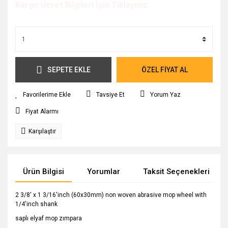
Kargo Ücret Bilgileri İçin Tıklayınız.
SEPETE EKLE
ÖZEL FİYAT AL
Tavsiye Et
Yorum Yaz
Fiyat Alarmı
Karşılaştır
Ürün Bilgisi
Yorumlar
Taksit Seçenekleri
2 3/8' x 1 3/16'inch (60x30mm) non woven abrasive mop wheel with
1/4'inch shank
saplı elyaf mop zımpara