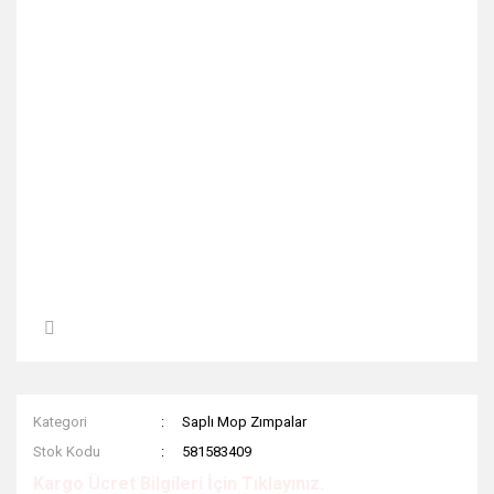
Kategori
Saplı Mop Zımpalar
Stok Kodu
581583409
Kargo Ücret Bilgileri İçin Tıklayınız.