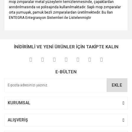
mop zımparalar metal yüzeylerin temizlenmesinde, çapaklardan
arındırılmasında ve polisajında kullanılmaktadır. Saplı mop zımparalar
orta yumuşak, pamuk bezli zımparalardan üretilmektedir. Bu İlan
ENTEGRA Entegrasyon Sistemleri ile Listelenmiştir
Bu ürünün fiyat bilgisi, resim, ürün açıklamalarında ve diğer
konularda yetersiz gördüğünüz noktaları öneri formunu
Bu ürüne ilk yorumu siz yapın!
Ürün hakkında henüz soru sorulmamış.
kullanarak tarafımıza iletebilirsiniz.
İNİDİRİMLİ VE YENİ ÜRÜNLER İÇİN TAKİPTE KALIN
Görüş ve önerileriniz için teşekkür ederiz.
Yorum Yaz
Soru Sor
Ürün resmi kalitesiz, bozuk veya görüntülenemiyor.
E-BÜLTEN
Ürün açıklamasında eksik bilgiler bulunuyor.
Ürün bilgilerinde hatalar bulunuyor.
EKLE
Ürün fiyatı diğer sitelerden daha pahalı.
Bu ürüne benzer farklı alternatifler olmalı.
KURUMSAL
ALIŞVERİŞ