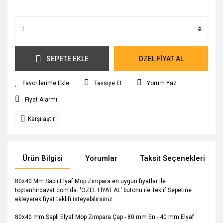
SEPETE EKLE
ÖZEL FİYAT AL
Tavsiye Et
Yorum Yaz
Fiyat Alarmı
Karşılaştır
Ürün Bilgisi
Yorumlar
Taksit Seçenekleri
80x40 Mm Saplı Elyaf Mop Zımpara en uygun fiyatlar ile
toptanhirdavat.com'da. 'ÖZEL FİYAT AL' butonu ile Teklif Sepetine
ekleyerek fiyat teklifi isteyebilirsiniz.
80x40 mm Saplı Elyaf Mop Zımpara Çap - 80 mm En - 40 mm Elyaf