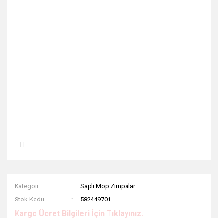
Kategori
Saplı Mop Zımpalar
Stok Kodu
582449701
Kargo Ücret Bilgileri İçin Tıklayınız.