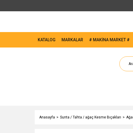
KATALOG
MARKALAR
# MAKİNA MARKET #
Anasayfa
Sunta / Tahta / ağaç Kesme Bıçakları
Ağa