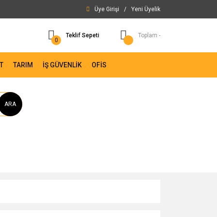
Üye Girişi
/
Yeni Üyelik
Teklif Sepeti
Toplam -
0
T
TARIM
İŞ GÜVENLİK
OFİS
ARA