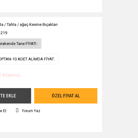
ta / Tahta / ağaç Kesme Bıçakları
-219
erakende Tane FİYATI :
OPTAN-10 ADET ALIMDA FİYAT:
Tıklayınız.
TE EKLE
ÖZEL FİYAT AL
e Et
Yorum Yaz