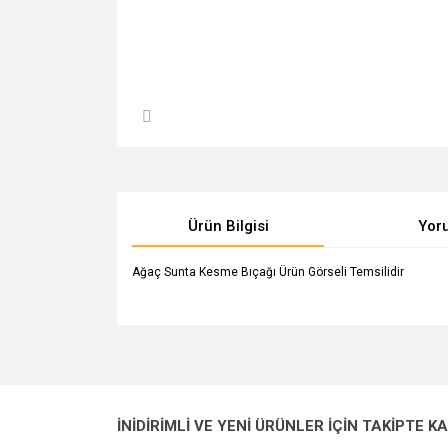
Ürün Bilgisi
Yor
Ağaç Sunta Kesme Bıçağı Ürün Görseli Temsilidir
Bu ürünün fiyat bilgisi, resim, ürün açıklamalarında v
Görüş ve önerileriniz için teşekkür ederiz.
Ürün resmi kalitesiz, bozuk veya görüntülenemiyo
İNİDİRİMLİ VE YENİ ÜRÜNLER İÇİN TAKİPTE K
Ürün açıklamasında eksik bilgiler bulunuyor.