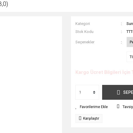
,0)
Kategori
Sun
Stok Kodu
TTT
Seçenekler
P
T
Kargo Ücret Bilgileri İçin 
SEPE
Tavsiy
Karşılaştır