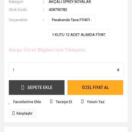
Kategori
AKÇALI SPREY BOYALAR
Stok Kodu
438790782
Seçenekler
Perakende Tane FİYATI :
1 KUTU 12 ADET ALIMDA FİYAT:
Kargo Ücret Bilgileri İçin Tıklayınız.
SEPETE EKLE
ÖZEL FİYAT AL
Tavsiye Et
Yorum Yaz
Karşılaştır