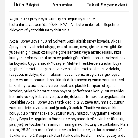
Ürün Bilgisi
Yorumlar
Taksit Seçenekleri
Akçalı 802 Sprey Boya. Gümüş en uygun fiyatlar ile
toptanhirdavat.com'da. 'ÖZEL FİYAT AL' butonu ile Teklif Sepetine
ekleyerek fiyat teklifi isteyebilirsiniz.
Akçalı Sprey Boya 400 ml Solvent Bazlı akrilik sprey boyadır. Akçalı
Sprey dahili ve harici ahşap, metal, beton, sıva, çimento vs. gibi tüm
yüzeyler için çeşit özelliğine göre sentetik veya akrilik esaslı, hızlı
kuruyan, solmaya mukavim ve parlak görünümlü son kat solvent bazlı
bir boyadır. Uygulanacak Yüzeyler Muhtelif renklerde sunulan boya
çeşitleri ile metal, ahşap, duvar ve bisiklet, motosiklet, buz dolabı,
radyatör, mobilya, demir aksam, duvar, deniz araçları vs gibi eşya
gençleştirme, onarım, hobi, klasik dekorasyon işlerinin yanı sıra, çok
farklı ihtiyaçlara cevap verebilecek oto plastik tampon, oto jant
boyaları, yüksek hararet soba boyası, şeffaf tahta koruyucu vernikler
her türlü yüzey kolayca ve güvenle, dekoratif bir şekilde uygulanabilir.
Özellikler Akçalı Sprey Boya tatbik edildiği yüzeye tutunma gücünün
yanı sıra örtme ve kapatıcılığı çok yüksektir. Elastik ve dayanıklı
koruyucu bir film tabaka oluşturur. Kurşunsuzdur. Uygulama Akçalı
Sprey Boya ile uygulama öncesinde boyanacak yüzeyin her türlü kir,
pas, yağ ve tozdan tam arındırılması gerekir. Kutu iyice çalkalandıktan
sonra, 25-30 cm mesafeden ince katlar halinde, katlar arasında 20
dakika ara ile 2-3 çapraz katta tatbik edilir. Paslanır metal yüzeylerde