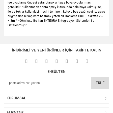
ise uygulama öncesi astar olarak antipas boya uygulanması
gereklidir. Kullanımdan sonra sprey kutusunda hala boya kalmış ise,
ilerde tekrar kullanılabilmesini teminen, kutuyu baş aşağı çevirip, sprey
düğmesine birkaç kere basmak yeterlidir. Kaplama Gücü Tekkatta 2,5
– 3m / 400mlkutu Bu İlan ENTEGRA Entegrasyon Sistemleri ile
Listelenmiştir
Bu ürünün fiyat bilgisi, resim, ürün açıklamalarında ve diğer
konularda yetersiz gördüğünüz noktaları öneri formunu
Bu ürüne ilk yorumu siz yapın!
Ürün hakkında henüz soru sorulmamış.
kullanarak tarafımıza iletebilirsiniz.
İNİDİRİMLİ VE YENİ ÜRÜNLER İÇİN TAKİPTE KALIN
Görüş ve önerileriniz için teşekkür ederiz.
Yorum Yaz
Soru Sor
Ürün resmi kalitesiz, bozuk veya görüntülenemiyor.
E-BÜLTEN
Ürün açıklamasında eksik bilgiler bulunuyor.
Ürün bilgilerinde hatalar bulunuyor.
EKLE
Ürün fiyatı diğer sitelerden daha pahalı.
Bu ürüne benzer farklı alternatifler olmalı.
KURUMSAL
ALIŞVERİŞ