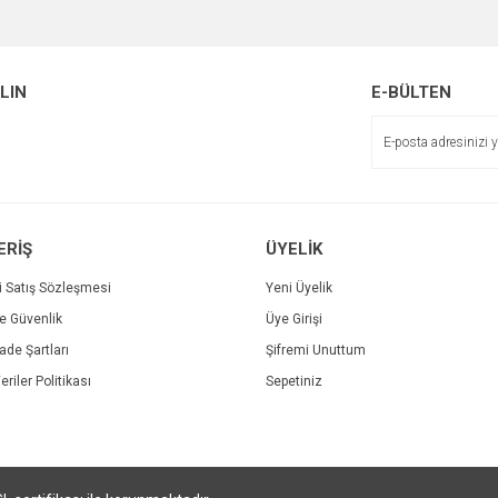
Bu ürüne ilk yorumu siz yapın!
Ürün hakkında henüz soru sorulmamış.
r.
Yorum Yaz
ALIN
E-BÜLTEN
Soru Sor
ERİŞ
ÜYELİK
i Satış Sözleşmesi
Yeni Üyelik
ve Güvenlik
Üye Girişi
Gönder
İade Şartları
Şifremi Unuttum
eriler Politikası
Sepetiniz