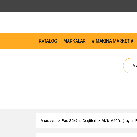
KATALOG
MARKALAR
# MAKİNA MARKET #
Anasayfa
Pas Sökücü Çeşitleri
Akfix A40 Yağlayıcı .