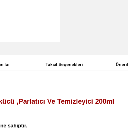
umlar
Taksit Seçenekleri
Öneril
kücü ,Parlatıcı Ve Temizleyici 200ml
ne sahiptir.