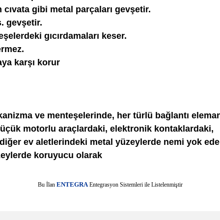
ıvata gibi metal parçaları gevşetir.
s. gevşetir.
şelerdeki gıcırdamaları keser.
ermez.
ya karşı korur
ekanizma ve menteşelerinde, her türlü bağlantı elema
 küçük motorlu araçlardaki, elektronik kontaklardaki,
diğer ev aletlerindeki metal yüzeylerde nemi yok ede
zeylerde koruyucu olarak
E
Bu İlan
NTEGRA
Entegrasyon Sistemleri ile Listelenmiştir
e diğer konularda yetersiz gördüğünüz noktaları öneri formunu kullanarak tarafımı