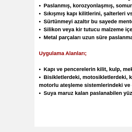
• Paslanmış, korozyonlaşmış, somun c
• Sıkışmış kapı kilitlerini, şalterleri v
• Sürtünmeyi azaltır bu sayede mente
• Silikon veya kir tutucu malzeme iç
• Metal parçaları uzun süre paslanma
Uygulama Alanları;
• Kapı ve pencerelerin kilit, kulp, m
• Bisikletlerdeki, motosikletlerdeki,
motorlu ateşleme sistemlerindeki ve 
• Suya maruz kalan paslanabilen yü
Bu ürünün fiyat bilgisi, resim, ürün açıklamalarında v