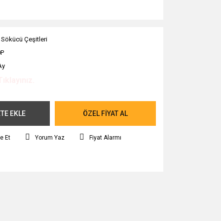
 Sökücü Çeşitleri
0P
Ay
Tıklayınız.
TE EKLE
ÖZEL FİYAT AL
e Et
Yorum Yaz
Fiyat Alarmı