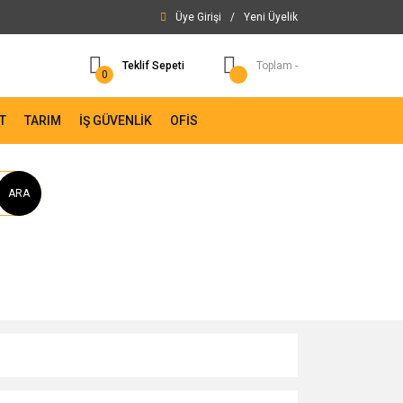
Üye Girişi
/
Yeni Üyelik
Teklif Sepeti
Toplam -
0
T
TARIM
İŞ GÜVENLİK
OFİS
ARA