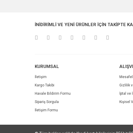
Görüş ve önerileriniz için teşekkür ederiz.
Ürün resmi kalitesiz, bozuk veya görüntülenemiyo
İNİDİRİMLİ VE YENİ ÜRÜNLER İÇİN TAKİPTE K
Ürün açıklamasında eksik bilgiler bulunuyor.
Ürün bilgilerinde hatalar bulunuyor.
Ürün fiyatı diğer sitelerden daha pahalı.
Bu ürüne benzer farklı alternatifler olmalı.
KURUMSAL
ALIŞV
İletişim
Mesafel
Kargo Takibi
Gizlilik 
Havale Bildirim Formu
İptal ve 
Sipariş Sorgula
Kişisel V
İletişim Formu