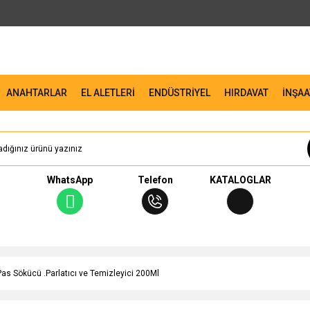
ANAHTARLAR
EL ALETLERİ
ENDÜSTRİYEL
HIRDAVAT
İNŞAA
WhatsApp
Telefon
KATALOGLAR
Pas Sökücü .Parlatıcı ve Temizleyici 200Ml