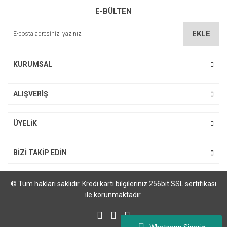
E-BÜLTEN
Ürün açıklamasında eksik bilgiler bulunuyor.
Ürün bilgilerinde hatalar bulunuyor.
EKLE
Ürün fiyatı diğer sitelerden daha pahalı.
Bu ürüne benzer farklı alternatifler olmalı.
KURUMSAL
ALIŞVERİŞ
Gönder
ÜYELİK
BİZİ TAKİP EDİN
© Tüm hakları saklıdır. Kredi kartı bilgileriniz 256bit SSL sertifikası
ile korunmaktadır.