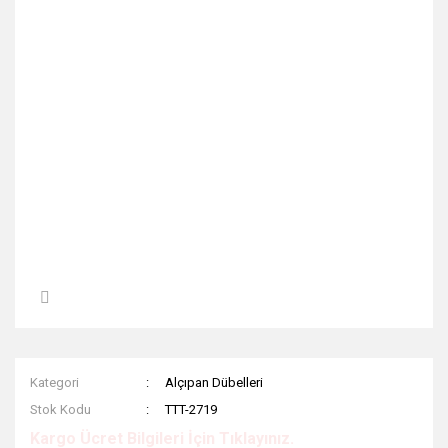
Kategori
Alçıpan Dübelleri
Stok Kodu
TTT-2719
Kargo Ücret Bilgileri İçin Tıklayınız.