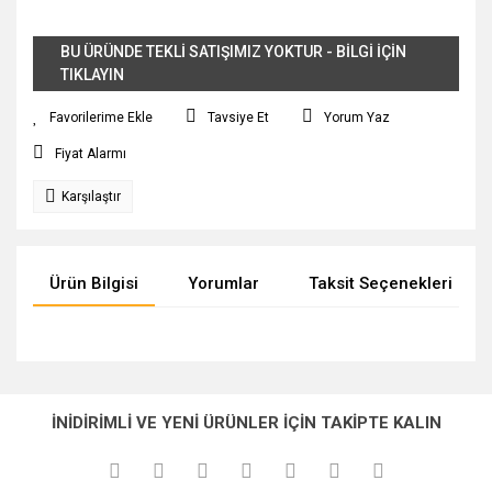
BU ÜRÜNDE TEKLİ SATIŞIMIZ YOKTUR - BİLGİ İÇİN
TIKLAYIN
Tavsiye Et
Yorum Yaz
Fiyat Alarmı
Karşılaştır
Ürün Bilgisi
Yorumlar
Taksit Seçenekleri
Bu ürünün fiyat bilgisi, resim, ürün açıklamalarında ve diğer
konularda yetersiz gördüğünüz noktaları öneri formunu
Bu ürüne ilk yorumu siz yapın!
Ürün hakkında henüz soru sorulmamış.
kullanarak tarafımıza iletebilirsiniz.
İNİDİRİMLİ VE YENİ ÜRÜNLER İÇİN TAKİPTE KALIN
Görüş ve önerileriniz için teşekkür ederiz.
Yorum Yaz
Soru Sor
Ürün resmi kalitesiz, bozuk veya görüntülenemiyor.