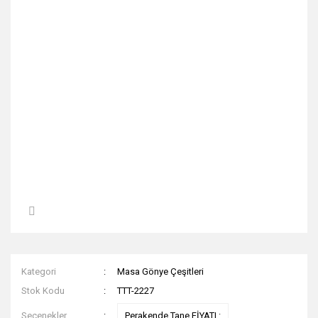
Kategori
Masa Gönye Çeşitleri
Stok Kodu
TTT-2227
Seçenekler
Perakende Tane FİYATI :