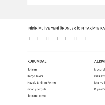
Bu ürünün fiyat bilgisi, resim, ürün açıklamalarında v
Görüş ve önerileriniz için teşekkür ederiz.
Ürün resmi kalitesiz, bozuk veya görüntülenemiyo
İNİDİRİMLİ VE YENİ ÜRÜNLER İÇİN TAKİPTE K
Ürün açıklamasında eksik bilgiler bulunuyor.
Ürün bilgilerinde hatalar bulunuyor.
Ürün fiyatı diğer sitelerden daha pahalı.
Bu ürüne benzer farklı alternatifler olmalı.
KURUMSAL
ALIŞV
İletişim
Mesafel
Kargo Takibi
Gizlilik 
Havale Bildirim Formu
İptal ve 
Sipariş Sorgula
Kişisel V
İletişim Formu