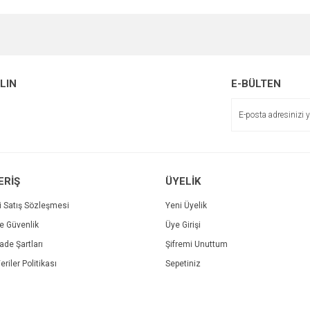
e diğer konularda yetersiz gördüğünüz noktaları öneri formunu kullanarak tarafımı
Bu ürüne ilk yorumu siz yapın!
Ürün hakkında henüz soru sorulmamış.
r.
Yorum Yaz
ALIN
E-BÜLTEN
Soru Sor
ERİŞ
ÜYELİK
i Satış Sözleşmesi
Yeni Üyelik
ve Güvenlik
Üye Girişi
Gönder
İade Şartları
Şifremi Unuttum
eriler Politikası
Sepetiniz