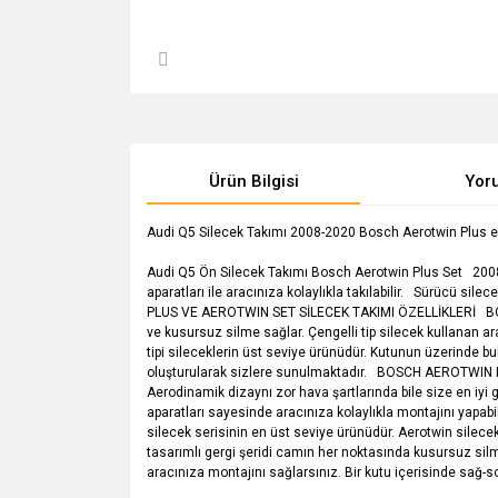
Ürün Bilgisi
Yor
Audi Q5 Silecek Takımı 2008-2020 Bosch Aerotwin Plus en uy
Audi Q5 Ön Silecek Takımı Bosch Aerotwin Plus Set 2008-20
aparatları ile aracınıza kolaylıkla takıla
PLUS VE AEROTWIN SET SİLECEK TAKIMI ÖZELLİKLERİ BOSCH 
ve kusursuz silme sağlar. Çengelli tip silecek kullanan
tipi sileceklerin üst seviye ürünüdür. Kutunun üzerinde bu
oluşturularak sizlere sunulmaktadır. BOSCH AEROTWIN PLUS:
Aerodinamik dizaynı zor hava şartlarında bile size en iyi 
aparatları sayesinde aracınıza kolaylıkla montajını yapa
silecek serisinin en üst seviye ürünüdür. Aerotwin silecek
tasarımlı gergi şeridi camın her noktasında kusursuz silme
aracınıza montajını sağlarsınız. Bir kutu içerisin