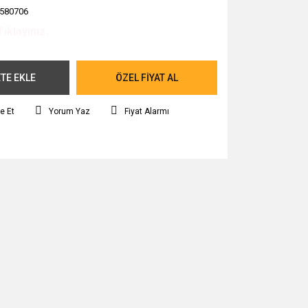
580706
Tıklayınız.
TE EKLE
ÖZEL FİYAT AL
e Et
Yorum Yaz
Fiyat Alarmı