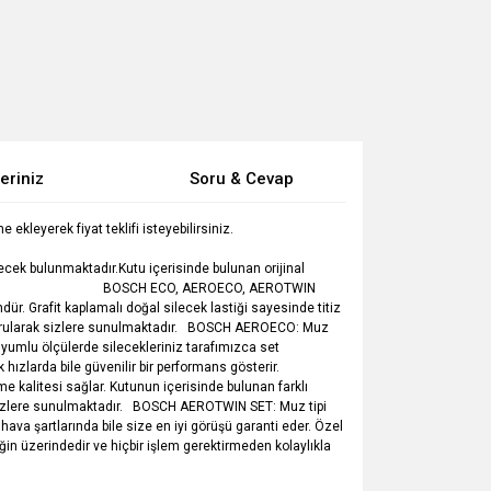
eriniz
Soru & Cevap
kleyerek fiyat teklifi isteyebilirsiniz.
ecek bulunmaktadır.Kutu içerisinde bulunan orijinal
 : 500 mm. BOSCH ECO, AEROECO, AEROTWIN
Grafit kaplamalı doğal silecek lastiği sayesinde titiz
luşturularak sizlere sunulmaktadır. BOSCH AEROECO: Muz
 uyumlu ölçülerde silecekleriniz tarafımızca set
ızlarda bile güvenilir bir performans gösterir.
e kalitesi sağlar. Kutunun içerisinde bulunan farklı
ak sizlere sunulmaktadır. BOSCH AEROTWIN SET: Muz tipi
hava şartlarında bile size en iyi görüşü garanti eder. Özel
ğin üzerindedir ve hiçbir işlem gerektirmeden kolaylıkla