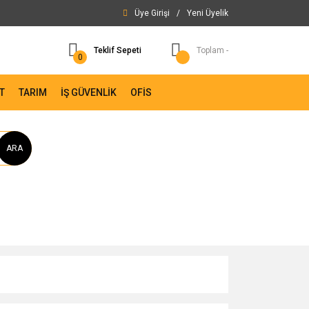
Üye Girişi
/
Yeni Üyelik
Teklif Sepeti
Toplam -
0
T
TARIM
İŞ GÜVENLİK
OFİS
ARA