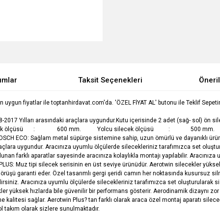
umlar
Taksit Seçenekleri
Öneril
gun fiyatlar ile toptanhirdavat.com'da. 'ÖZEL FİYAT AL' butonu ile Teklif Sepetine e
17 Yılları arasındaki araçlara uygundur.Kutu içerisinde 2 adet (sağ- sol) ön sil
bilir. Sürücü silecek ölçüsü : 600 mm. Yolcu silecek ölçüsü
ECO: Sağlam metal süpürge sistemine sahip, uzun ömürlü ve dayanıklı üründür. 
 araçlara uygundur. Aracınıza uyumlu ölçülerde silecekleriniz tarafımızca set o
lunan farklı aparatlar sayesinde aracınıza kolaylıkla montajı yapılabilir. Aracınıza
 Muz tipi silecek serisinin en üst seviye ürünüdür. Aerotwin silecekler yüksek h
görüşü garanti eder. Özel tasarımlı gergi şeridi camın her noktasında kusursuz silm
bilirsiniz. Aracınıza uyumlu ölçülerde silecekleriniz tarafımızca set oluşturular
ler yüksek hızlarda bile güvenilir bir performans gösterir. Aerodinamik dizaynı zor 
 kalitesi sağlar. Aerotwin Plus? tan farklı olarak araca özel montaj aparatı silece
de sağ-sol takım olarak sizlere sunulmaktadır.