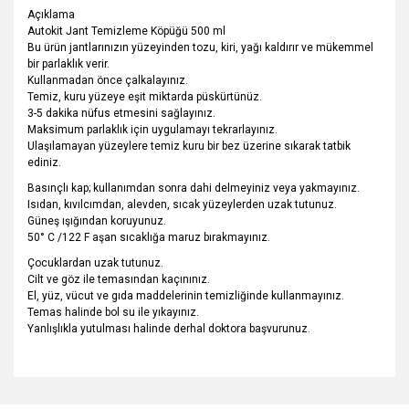
Açıklama
Autokit Jant Temizleme Köpüğü 500 ml
Bu ürün jantlarınızın yüzeyinden tozu, kiri, yağı kaldırır ve mükemmel
bir parlaklık verir.
Kullanmadan önce çalkalayınız.
Temiz, kuru yüzeye eşit miktarda püskürtünüz.
3-5 dakika nüfus etmesini sağlayınız.
Maksimum parlaklık için uygulamayı tekrarlayınız.
Ulaşılamayan yüzeylere temiz kuru bir bez üzerine sıkarak tatbik
ediniz.
Basınçlı kap; kullanımdan sonra dahi delmeyiniz veya yakmayınız.
Isıdan, kıvılcımdan, alevden, sıcak yüzeylerden uzak tutunuz.
Güneş ışığından koruyunuz.
50° C /122 F aşan sıcaklığa maruz bırakmayınız.
Çocuklardan uzak tutunuz.
Cilt ve göz ile temasından kaçınınız.
El, yüz, vücut ve gıda maddelerinin temizliğinde kullanmayınız.
Temas halinde bol su ile yıkayınız.
Yanlışlıkla yutulması halinde derhal doktora başvurunuz.
Bu ürünün fiyat bilgisi, resim, ürün açıklamalarında ve diğer
konularda yetersiz gördüğünüz noktaları öneri formunu