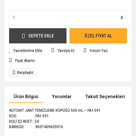
SEPETE EKLE
ÖZEL FİYAT AL
Tavsiye Et
Yorum Yaz
Fiyat Alarmı
Karşılaştır
Ürün Bilgisi
Yorumlar
Taksit Seçenekleri
AUTOKIT JANT TEMİZLEME KÖPÜĞÜ 500 mL – FA1-591
KOD : FA1-591
KOLİ İÇİ ADET : 24
BARKOD : 8697409605916