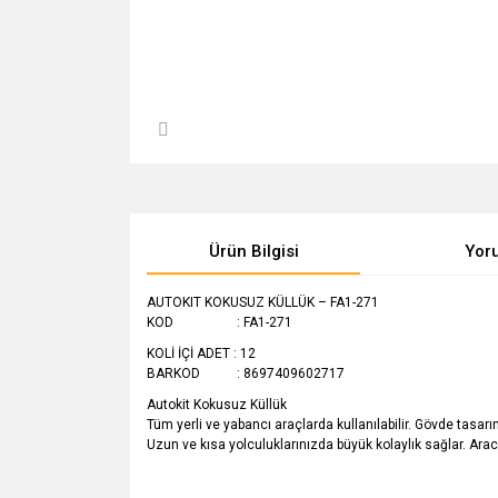
Ürün Bilgisi
Yor
AUTOKIT KOKUSUZ KÜLLÜK – FA1-271
KOD : FA1-271
KOLİ İÇİ ADET : 12
BARKOD : 8697409602717
Autokit Kokusuz Küllük
Tüm yerli ve yabancı araçlarda kullanılabilir. Gövde tasarım
Uzun ve kısa yolculuklarınızda büyük kolaylık sağlar. Arac