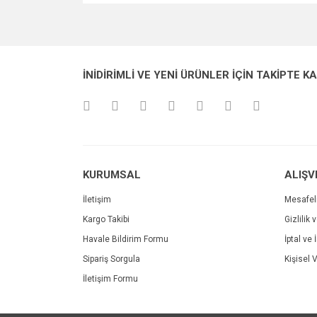
Bu ürünün fiyat bilgisi, resim, ürün açıklamalarında v
Görüş ve önerileriniz için teşekkür ederiz.
Ürün resmi kalitesiz, bozuk veya görüntülenemiyo
İNİDİRİMLİ VE YENİ ÜRÜNLER İÇİN TAKİPTE K
Ürün açıklamasında eksik bilgiler bulunuyor.
Ürün bilgilerinde hatalar bulunuyor.
Ürün fiyatı diğer sitelerden daha pahalı.
Bu ürüne benzer farklı alternatifler olmalı.
KURUMSAL
ALIŞV
İletişim
Mesafel
Kargo Takibi
Gizlilik 
Havale Bildirim Formu
İptal ve 
Sipariş Sorgula
Kişisel V
İletişim Formu