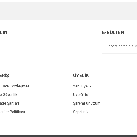
e diğer konularda yetersiz gördüğünüz noktaları öneri formunu kullanarak tarafımı
Bu ürüne ilk yorumu siz yapın!
Ürün hakkında henüz soru sorulmamış.
r.
Yorum Yaz
ALIN
E-BÜLTEN
Soru Sor
ERİŞ
ÜYELİK
i Satış Sözleşmesi
Yeni Üyelik
ve Güvenlik
Üye Girişi
Gönder
İade Şartları
Şifremi Unuttum
eriler Politikası
Sepetiniz