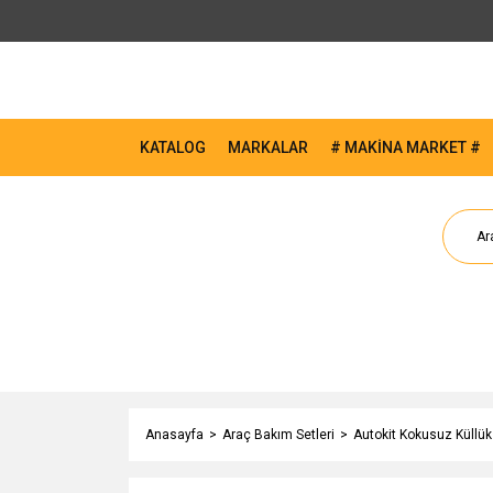
KATALOG
MARKALAR
# MAKİNA MARKET #
Anasayfa
Araç Bakım Setleri
Autokit Kokusuz Küllük