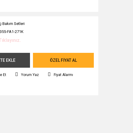
ç Bakım Setleri
355-FA1-271K
Tıklayınız.
TE EKLE
ÖZEL FİYAT AL
e Et
Yorum Yaz
Fiyat Alarmı