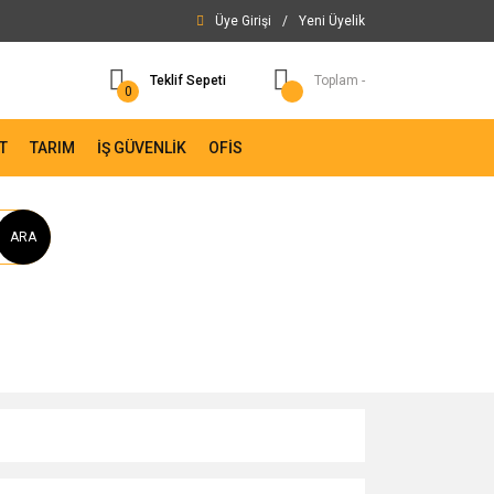
Üye Girişi
/
Yeni Üyelik
Teklif Sepeti
Toplam -
0
T
TARIM
İŞ GÜVENLİK
OFİS
ARA