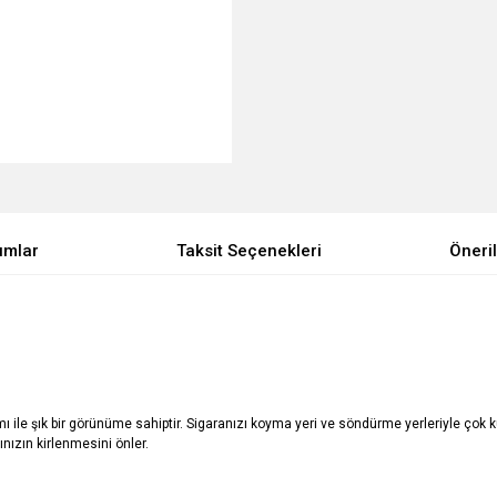
umlar
Taksit Seçenekleri
Öneril
ı ile şık bir görünüme sahiptir. Sigaranızı koyma yeri ve söndürme yerleriyle çok kul
ınızın kirlenmesini önler.