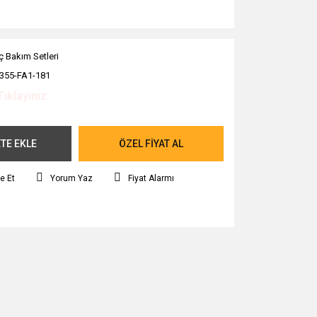
ç Bakım Setleri
355-FA1-181
Tıklayınız.
TE EKLE
ÖZEL FİYAT AL
e Et
Yorum Yaz
Fiyat Alarmı