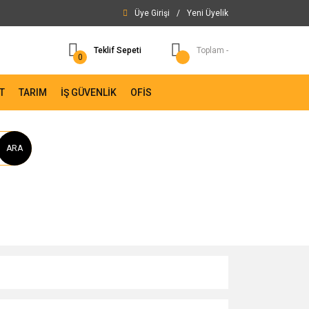
Üye Girişi
/
Yeni Üyelik
Teklif Sepeti
Toplam -
0
T
TARIM
İŞ GÜVENLİK
OFİS
ARA