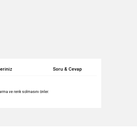
eriniz
Soru & Cevap
ararma ve renk solmasını önler.
za iletebilirsiniz.