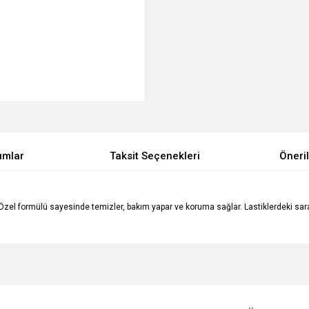
umlar
Taksit Seçenekleri
Öneril
ırır. Özel formülü sayesinde temizler, bakım yapar ve koruma sağlar. Lastiklerdeki s
e diğer konularda yetersiz gördüğünüz noktaları öneri formunu kullanarak tarafımı
Bu ürüne ilk yorumu siz yapın!
Ürün hakkında henüz soru sorulmamış.
r.