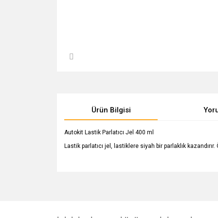
Ürün Bilgisi
Yor
Autokit Lastik Parlatıcı Jel 400 ml
Lastik parlatıcı jel, lastiklere siyah bir parlaklık kazand
Bu ürünün fiyat bilgisi, resim, ürün açıklamalarında v
Görüş ve önerileriniz için teşekkür ederiz.
Ürün resmi kalitesiz, bozuk veya görüntülenemiyo