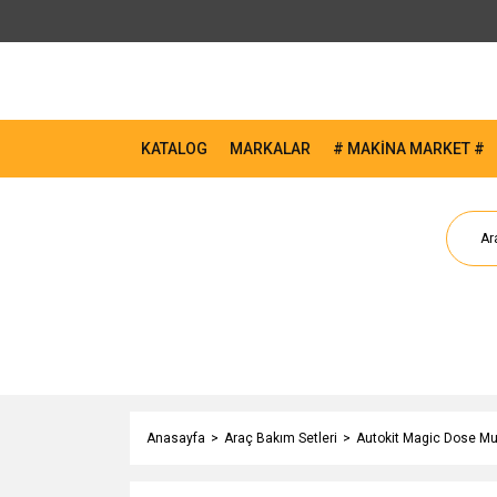
KATALOG
MARKALAR
# MAKİNA MARKET #
Anasayfa
Araç Bakım Setleri
Autokit Magic Dose Mul