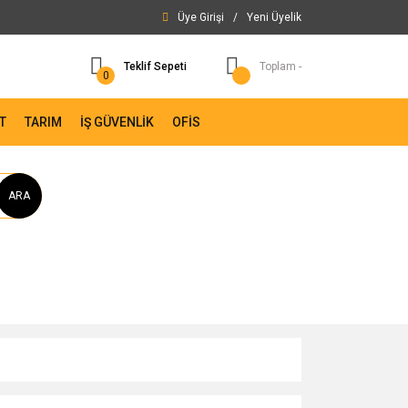
Üye Girişi
/
Yeni Üyelik
Teklif Sepeti
Toplam -
0
T
TARIM
İŞ GÜVENLİK
OFİS
ARA