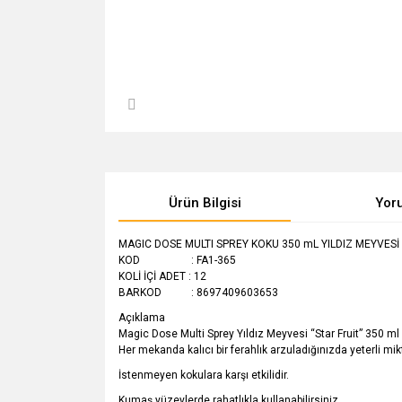
Ürün Bilgisi
Yor
MAGIC DOSE MULTI SPREY KOKU 350 mL YILDIZ MEYVESİ 
KOD : FA1-365
KOLİ İÇİ ADET : 12
BARKOD : 8697409603653
Açıklama
Magic Dose Multi Sprey Yıldız Meyvesi “Star Fruit” 350 ml
Her mekanda kalıcı bir ferahlık arzuladığınızda yeterli mi
İstenmeyen kokulara karşı etkilidir.
Kumaş yüzeylerde rahatlıkla kullanabilirsiniz.