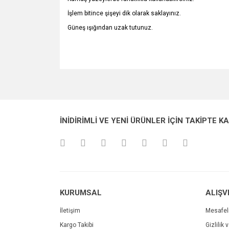
İşlem bitince şişeyi dik olarak saklayınız.
Güneş ışığından uzak tutunuz.
Bu ürünün fiyat bilgisi, resim, ürün açıklamalarında v
Görüş ve önerileriniz için teşekkür ederiz.
Ürün resmi kalitesiz, bozuk veya görüntülenemiyo
İNİDİRİMLİ VE YENİ ÜRÜNLER İÇİN TAKİPTE K
Ürün açıklamasında eksik bilgiler bulunuyor.
Ürün bilgilerinde hatalar bulunuyor.
Ürün fiyatı diğer sitelerden daha pahalı.
Bu ürüne benzer farklı alternatifler olmalı.
KURUMSAL
ALIŞV
İletişim
Mesafel
Kargo Takibi
Gizlilik 