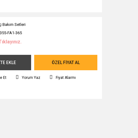
ç Bakım Setleri
355-FA1-365
Tıklayınız.
TE EKLE
ÖZEL FİYAT AL
e Et
Yorum Yaz
Fiyat Alarmı