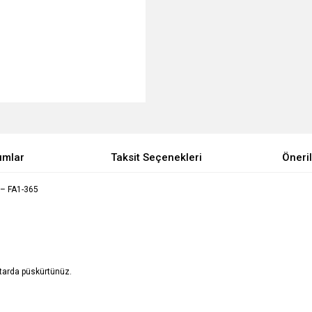
umlar
Taksit Seçenekleri
Öneril
– FA1-365
ktarda püskürtünüz.