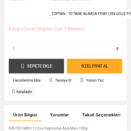
TOPTAN - 10 TANE ALIMDA FİYAT ( EN UCUZ Fİ
Kargo Ücret Bilgileri İçin Tıklayınız.
SEPETE EKLE
ÖZEL FİYAT AL
Tavsiye Et
Yorum Yaz
Karşılaştır
Ürün Bilgisi
Yorumlar
Taksit Seçenekleri
BAY-TEC MK5112 Eva Yağmurluk Açık Mavi 150gr