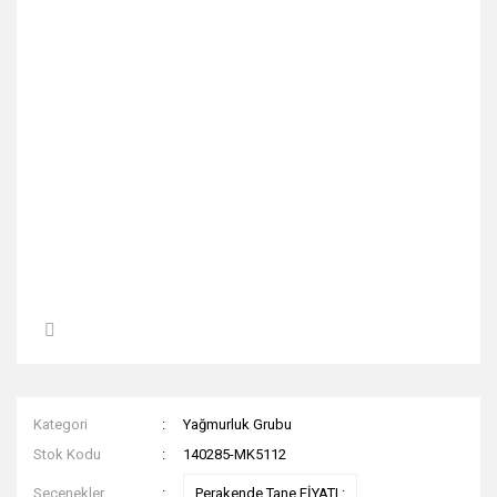
Kategori
Yağmurluk Grubu
Stok Kodu
140285-MK5112
Seçenekler
Perakende Tane FİYATI :