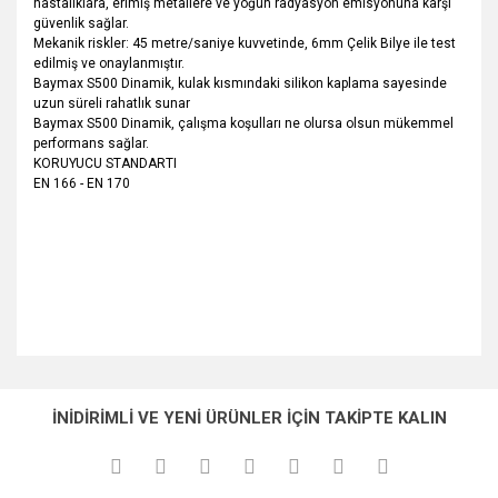
hastalıklara, erimiş metallere ve yoğun radyasyon emisyonuna karşı
güvenlik sağlar.
Mekanik riskler: 45 metre/saniye kuvvetinde, 6mm Çelik Bilye ile test
edilmiş ve onaylanmıştır.
Baymax S500 Dinamik, kulak kısmındaki silikon kaplama sayesinde
uzun süreli rahatlık sunar
Baymax S500 Dinamik, çalışma koşulları ne olursa olsun mükemmel
performans sağlar.
KORUYUCU STANDARTI
EN 166 - EN 170
Bu ürünün fiyat bilgisi, resim, ürün açıklamalarında ve diğer
konularda yetersiz gördüğünüz noktaları öneri formunu
Bu ürüne ilk yorumu siz yapın!
Ürün hakkında henüz soru sorulmamış.
kullanarak tarafımıza iletebilirsiniz.
İNİDİRİMLİ VE YENİ ÜRÜNLER İÇİN TAKİPTE KALIN
Görüş ve önerileriniz için teşekkür ederiz.
Yorum Yaz
Soru Sor
Ürün resmi kalitesiz, bozuk veya görüntülenemiyor.