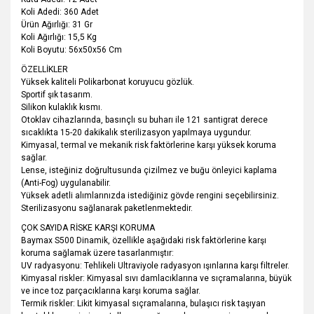
Koli Adedi: 360 Adet
Ürün Ağırlığı: 31 Gr
Koli Ağırlığı: 15,5 Kg
Koli Boyutu: 56x50x56 Cm
ÖZELLİKLER
Yüksek kaliteli Polikarbonat koruyucu gözlük.
Sportif şık tasarım.
Silikon kulaklık kısmı.
Otoklav cihazlarında, basınçlı su buharı ile 121 santigrat derece
sıcaklıkta 15-20 dakikalık sterilizasyon yapılmaya uygundur.
Kimyasal, termal ve mekanik risk faktörlerine karşı yüksek koruma
sağlar.
Lense, isteğiniz doğrultusunda çizilmez ve buğu önleyici kaplama
(Anti-Fog) uygulanabilir.
Yüksek adetli alımlarınızda istediğiniz gövde rengini seçebilirsiniz.
Sterilizasyonu sağlanarak paketlenmektedir.
ÇOK SAYIDA RİSKE KARŞI KORUMA
Baymax S500 Dinamik, özellikle aşağıdaki risk faktörlerine karşı
koruma sağlamak üzere tasarlanmıştır:
UV radyasyonu: Tehlikeli Ultraviyole radyasyon ışınlarına karşı filtreler.
Kimyasal riskler: Kimyasal sıvı damlacıklarına ve sıçramalarına, büyük
ve ince toz parçacıklarına karşı koruma sağlar.
Termik riskler: Likit kimyasal sıçramalarına, bulaşıcı risk taşıyan