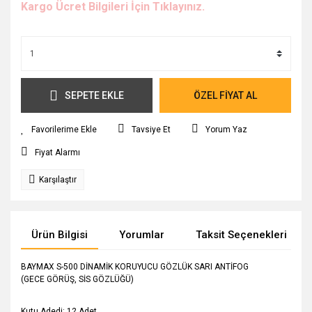
Kargo Ücret Bilgileri İçin Tıklayınız.
SEPETE EKLE
ÖZEL FİYAT AL
Tavsiye Et
Yorum Yaz
Fiyat Alarmı
Karşılaştır
Ürün Bilgisi
Yorumlar
Taksit Seçenekleri
BAYMAX S-500 DİNAMİK KORUYUCU GÖZLÜK SARI ANTİFOG
(GECE GÖRÜŞ, SİS GÖZLÜĞÜ)
Kutu Adedi: 12 Adet