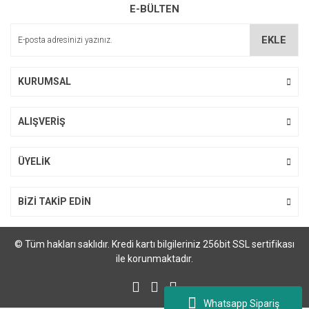
E-BÜLTEN
Ürün açıklamasında eksik bilgiler bulunuyor.
Ürün bilgilerinde hatalar bulunuyor.
EKLE
Ürün fiyatı diğer sitelerden daha pahalı.
Bu ürüne benzer farklı alternatifler olmalı.
KURUMSAL
ALIŞVERİŞ
Gönder
ÜYELİK
BİZİ TAKİP EDİN
© Tüm hakları saklıdır. Kredi kartı bilgileriniz 256bit SSL sertifikası
ile korunmaktadır.
Whatsapp Sipariş