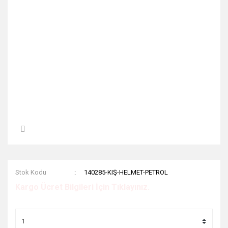
Stok Kodu
140285-KIŞ-HELMET-PETROL
Kargo Ücret Bilgileri İçin Tıklayınız.