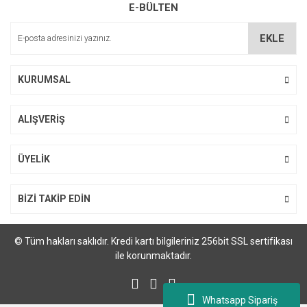
E-BÜLTEN
Ürün açıklamasında eksik bilgiler bulunuyor.
Ürün bilgilerinde hatalar bulunuyor.
EKLE
Ürün fiyatı diğer sitelerden daha pahalı.
Bu ürüne benzer farklı alternatifler olmalı.
KURUMSAL
ALIŞVERİŞ
Gönder
ÜYELİK
BİZİ TAKİP EDİN
© Tüm hakları saklıdır. Kredi kartı bilgileriniz 256bit SSL sertifikası
ile korunmaktadır.
Whatsapp Sipariş