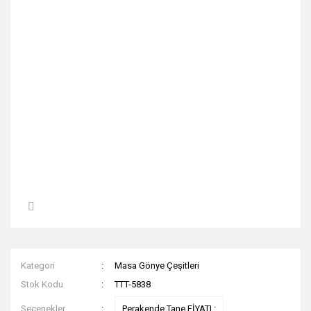
Kategori
Masa Gönye Çeşitleri
Stok Kodu
TTT-5838
Seçenekler
Perakende Tane FİYATI :