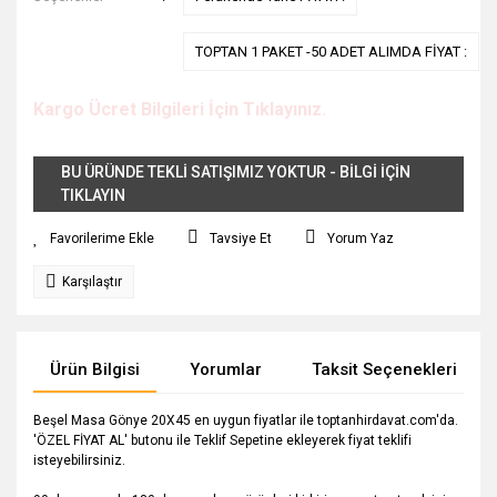
TOPTAN 1 PAKET -50 ADET ALIMDA FİYAT :
Kargo Ücret Bilgileri İçin Tıklayınız.
BU ÜRÜNDE TEKLİ SATIŞIMIZ YOKTUR - BİLGİ İÇİN
TIKLAYIN
Tavsiye Et
Yorum Yaz
Karşılaştır
Ürün Bilgisi
Yorumlar
Taksit Seçenekleri
Beşel Masa Gönye 20X45 en uygun fiyatlar ile toptanhirdavat.com'da.
'ÖZEL FİYAT AL' butonu ile Teklif Sepetine ekleyerek fiyat teklifi
isteyebilirsiniz.