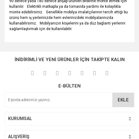
90 derece yada 180 derece ahşap ürünleri birbirine monte etmek için
kullanılır. Elektrikli matkapla ya da tornavida yardımı ile kolaylıkla
monte edebilirsiniz. Genellikle mobilya imalatçılarının tercih ettiği bu
ürünü hem iş yerlerinizde hem evlerinizdeki mobilyalarınızda
kullanabilirsiniz. Mobilyanızın köşelerini ya da düz bağlantı yerlerini
sağlamlaştırmak için de kullanılabilir.
Bu ürünün fiyat bilgisi, resim, ürün açıklamalarında ve diğer
konularda yetersiz gördüğünüz noktaları öneri formunu
Bu ürüne ilk yorumu siz yapın!
Ürün hakkında henüz soru sorulmamış.
kullanarak tarafımıza iletebilirsiniz.
İNİDİRİMLİ VE YENİ ÜRÜNLER İÇİN TAKİPTE KALIN
Görüş ve önerileriniz için teşekkür ederiz.
Yorum Yaz
Soru Sor
Ürün resmi kalitesiz, bozuk veya görüntülenemiyor.
E-BÜLTEN
Ürün açıklamasında eksik bilgiler bulunuyor.
Ürün bilgilerinde hatalar bulunuyor.
EKLE
Ürün fiyatı diğer sitelerden daha pahalı.
Bu ürüne benzer farklı alternatifler olmalı.
KURUMSAL
ALIŞVERİŞ