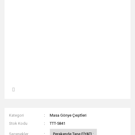
Kategori
Masa Gönye Çeşitleri
Stok Kodu
TTT-5841
Seçenekler
Perakende Tane FİYATI :