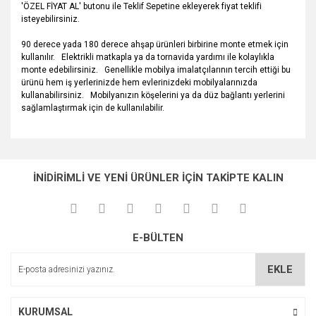
'ÖZEL FİYAT AL' butonu ile Teklif Sepetine ekleyerek fiyat teklifi
isteyebilirsiniz.
90 derece yada 180 derece ahşap ürünleri birbirine monte etmek için
kullanılır. Elektrikli matkapla ya da tornavida yardımı ile kolaylıkla
monte edebilirsiniz. Genellikle mobilya imalatçılarının tercih ettiği bu
ürünü hem iş yerlerinizde hem evlerinizdeki mobilyalarınızda
kullanabilirsiniz. Mobilyanızın köşelerini ya da düz bağlantı yerlerini
sağlamlaştırmak için de kullanılabilir.
Bu ürünün fiyat bilgisi, resim, ürün açıklamalarında ve diğer
konularda yetersiz gördüğünüz noktaları öneri formunu
Bu ürüne ilk yorumu siz yapın!
Ürün hakkında henüz soru sorulmamış.
kullanarak tarafımıza iletebilirsiniz.
İNİDİRİMLİ VE YENİ ÜRÜNLER İÇİN TAKİPTE KALIN
Görüş ve önerileriniz için teşekkür ederiz.
Yorum Yaz
Soru Sor
Ürün resmi kalitesiz, bozuk veya görüntülenemiyor.
E-BÜLTEN
Ürün açıklamasında eksik bilgiler bulunuyor.
Ürün bilgilerinde hatalar bulunuyor.
EKLE
Ürün fiyatı diğer sitelerden daha pahalı.
Bu ürüne benzer farklı alternatifler olmalı.
KURUMSAL