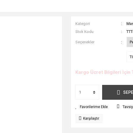
Kategori
Mas
Stok Kodu
TTT
Seçenekler
P
T
Kargo Ücret Bilgileri İçin 
SEPE
Tavsiy
Karşılaştır