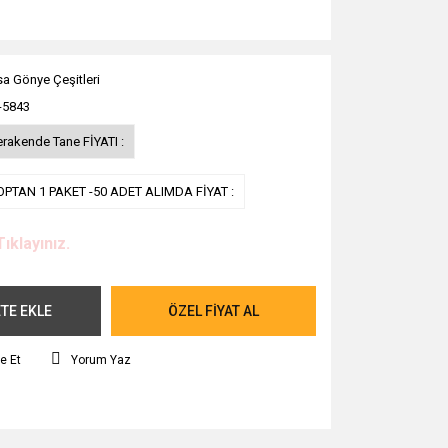
a Gönye Çeşitleri
-5843
erakende Tane FİYATI :
OPTAN 1 PAKET -50 ADET ALIMDA FİYAT :
Tıklayınız.
TE EKLE
ÖZEL FİYAT AL
e Et
Yorum Yaz