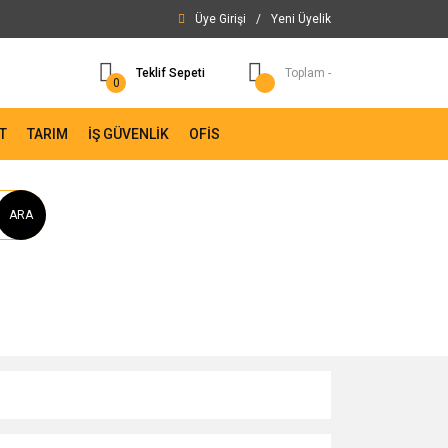
Üye Girişi
/
Yeni Üyelik
Teklif Sepeti
Toplam -
0
T
TARIM
İŞ GÜVENLİK
OFİS
ARA