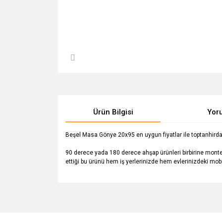
Ürün Bilgisi
Yor
Beşel Masa Gönye 20x95 en uygun fiyatlar ile toptanhirdavat
90 derece yada 180 derece ahşap ürünleri birbirine monte e
ettiği bu ürünü hem iş yerlerinizde hem evlerinizdeki mobil
Bu ürünün fiyat bilgisi, resim, ürün açıklamalarında v
Görüş ve önerileriniz için teşekkür ederiz.
Ürün resmi kalitesiz, bozuk veya görüntülenemiyo