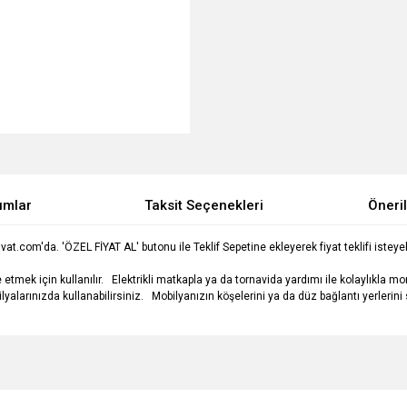
umlar
Taksit Seçenekleri
Öneril
.com'da. 'ÖZEL FİYAT AL' butonu ile Teklif Sepetine ekleyerek fiyat teklifi isteyebi
tmek için kullanılır. Elektrikli matkapla ya da tornavida yardımı ile kolaylıkla mon
yalarınızda kullanabilirsiniz. Mobilyanızın köşelerini ya da düz bağlantı yerlerini s
e diğer konularda yetersiz gördüğünüz noktaları öneri formunu kullanarak tarafımı
Bu ürüne ilk yorumu siz yapın!
Ürün hakkında henüz soru sorulmamış.
r.