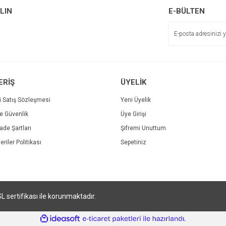
Yorum Yaz
ALIN
E-BÜLTEN
Soru Sor
ERİŞ
ÜYELİK
i Satış Sözleşmesi
Yeni Üyelik
ve Güvenlik
Üye Girişi
Gönder
İade Şartları
Şifremi Unuttum
eriler Politikası
Sepetiniz
SL sertifikası ile korunmaktadır.
ile
ideasoft
e-