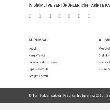
İNİDİRİMLİ VE YENİ ÜRÜNLER İÇİN TAKİPTE K
Ürün açıklamasında eksik bilgiler bulunuyor.
Ürün bilgilerinde hatalar bulunuyor.
Ürün fiyatı diğer sitelerden daha pahalı.
Bu ürüne benzer farklı alternatifler olmalı.
KURUMSAL
ALIŞV
İletişim
Mesafel
Kargo Takibi
Gizlilik 
Havale Bildirim Formu
İptal ve 
Sipariş Sorgula
Kişisel V
İletişim Formu
© Tüm hakları saklıdır. Kredi kartı bilgileriniz 256bit S