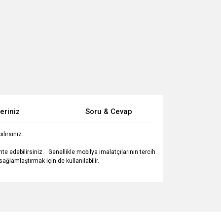
eriniz
Soru & Cevap
lirsiniz.
te edebilirsiniz. Genellikle mobilya imalatçılarının tercih
ağlamlaştırmak için de kullanılabilir.
za iletebilirsiniz.