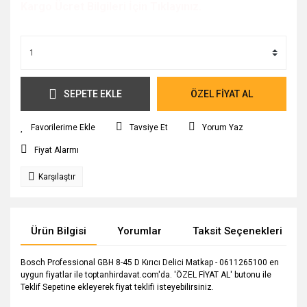
Kargo Ücret Bilgileri İçin Tıklayınız.
SEPETE EKLE
ÖZEL FİYAT AL
Tavsiye Et
Yorum Yaz
Fiyat Alarmı
Karşılaştır
Ürün Bilgisi
Yorumlar
Taksit Seçenekleri
Bosch Professional GBH 8-45 D Kırıcı Delici Matkap - 0611265100 en
uygun fiyatlar ile toptanhirdavat.com'da. 'ÖZEL FİYAT AL' butonu ile
Teklif Sepetine ekleyerek fiyat teklifi isteyebilirsiniz.