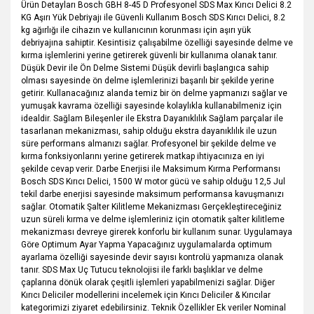
Ürün Detayları Bosch GBH 8-45 D Profesyonel SDS Max Kırıcı Delici 8.2
KG Aşırı Yük Debriyajı ile Güvenli Kullanım Bosch SDS Kırıcı Delici, 8.2
kg ağırlığı ile cihazın ve kullanıcının korunması için aşırı yük
debriyajına sahiptir. Kesintisiz çalışabilme özelliği sayesinde delme ve
kırma işlemlerini yerine getirerek güvenli bir kullanıma olanak tanır.
Düşük Devir ile Ön Delme Sistemi Düşük devirli başlangıca sahip
olması sayesinde ön delme işlemlerinizi başarılı bir şekilde yerine
getirir. Kullanacağınız alanda temiz bir ön delme yapmanızı sağlar ve
yumuşak kavrama özelliği sayesinde kolaylıkla kullanabilmeniz için
idealdir. Sağlam Bileşenler ile Ekstra Dayanıklılık Sağlam parçalar ile
tasarlanan mekanizması, sahip olduğu ekstra dayanıklılık ile uzun
süre performans almanızı sağlar. Profesyonel bir şekilde delme ve
kırma fonksiyonlarını yerine getirerek matkap ihtiyacınıza en iyi
şekilde cevap verir. Darbe Enerjisi ile Maksimum Kırma Performansı
Bosch SDS Kırıcı Delici, 1500 W motor gücü ve sahip olduğu 12,5 Jul
tekil darbe enerjisi sayesinde maksimum performansa kavuşmanızı
sağlar. Otomatik Şalter Kilitleme Mekanizması Gerçekleştireceğiniz
uzun süreli kırma ve delme işlemleriniz için otomatik şalter kilitleme
mekanizması devreye girerek konforlu bir kullanım sunar. Uygulamaya
Göre Optimum Ayar Yapma Yapacağınız uygulamalarda optimum
ayarlama özelliği sayesinde devir sayısı kontrolü yapmanıza olanak
tanır. SDS Max Uç Tutucu teknolojisi ile farklı başlıklar ve delme
çaplarına dönük olarak çeşitli işlemleri yapabilmenizi sağlar. Diğer
Kırıcı Deliciler modellerini incelemek için Kırıcı Deliciler & Kırıcılar
kategorimizi ziyaret edebilirsiniz. Teknik Özellikler Ek veriler Nominal