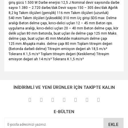
giriş gücü 1.500 W Darbe enerjisi 12,5 J Nominal devir sayısında darbe
sayısı 1.380 – 2.720 darbe/dak Devir sayısı 150 – 305 dev/dak Ağırlık
8,2 kg Takım ölçüleri (genişlik) 116 mm Takım ölçüleri (uzunluk)
540 mm Takım ölçüleri (yükseklik) 310 mm Uç girişi SDS max Delme
aralığı Beton delme çapı, kırıcı-delici uçları 12 – 45 mm Beton ops.
uygulama aralığı, kırıcı-delici uçları 20 – 40 mm Beton delme çapı, kör
delik uçları 80 mm Betonda, buat uçları ile delme çapı 125 mm Maks.
delme çapı, buat uçları 45 mm Metalde maksimum delme çapı
125 mm Ahşapta maks. delme çapı 80 mm Toplam titreşim değeri
(Betonda darbeli delme) Titreşim emisyon değeri ah 18,5 m/s²
Tolerans K 1,5 m/s² Toplam titreşim değeri (Keskileme) Titreşim
emisyon değeri ah 14 m/s² Tolerans K 1,5 m/s²
Bu ürünün fiyat bilgisi, resim, ürün açıklamalarında ve diğer
konularda yetersiz gördüğünüz noktaları öneri formunu
Bu ürüne ilk yorumu siz yapın!
Ürün hakkında henüz soru sorulmamış.
kullanarak tarafımıza iletebilirsiniz.
İNİDİRİMLİ VE YENİ ÜRÜNLER İÇİN TAKİPTE KALIN
Görüş ve önerileriniz için teşekkür ederiz.
Yorum Yaz
Soru Sor
Ürün resmi kalitesiz, bozuk veya görüntülenemiyor.
E-BÜLTEN
Ürün açıklamasında eksik bilgiler bulunuyor.
Ürün bilgilerinde hatalar bulunuyor.
EKLE